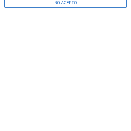
NO ACEPTO
¿Decidiendo si estudiar esto?
Pídeles información ¡GRATIS!
Mapa
+
−
Leaflet
|
©
OpenStreetMap