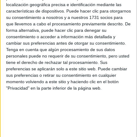
respondan ellos directamente.
localización geográfica precisa e identificación mediante las
Tu nombre:
*
características de dispositivos. Puede hacer clic para otorgarnos
su consentimiento a nosotros y a nuestros 1731 socios para
que llevemos a cabo el procesamiento previamente descrito. De
Tus apellidos:
*
forma alternativa, puede hacer clic para denegar su
consentimiento o acceder a información más detallada y
Tu email:
*
cambiar sus preferencias antes de otorgar su consentimiento.
Tenga en cuenta que algún procesamiento de sus datos
personales puede no requerir de su consentimiento, pero usted
¿Qué quieres preguntar?
*
tiene el derecho de rechazar tal procesamiento. Sus
preferencias se aplicarán solo a este sitio web. Puede cambiar
sus preferencias o retirar su consentimiento en cualquier
momento volviendo a este sitio y haciendo clic en el botón
"Privacidad" en la parte inferior de la página web.
Escribe aquí las dudas o preguntas que te gustaría que te
respondieran: plazos de preinscripción, precios, plazas
disponibles…:
Acepto los
términos y condiciones
y la
política de
privacidad
:
*