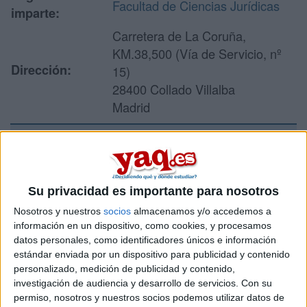
Facultad de Ciencias Jurídicas
imparte:
Carretera de La Coruña,
KM.38,500 (Vía de Servicio, nº
Dirección:
15)
28400 Collado Villalba
Madrid
Recibir más
información
Su privacidad es importante para nosotros
Nosotros y nuestros
socios
almacenamos y/o accedemos a
Rellena este formulario con tus datos y un texto con las
información en un dispositivo, como cookies, y procesamos
preguntas que quieres hacer. Al pulsar el botón de enviar,
datos personales, como identificadores únicos e información
los datos y la pregunta que has introducido se enviarán
estándar enviada por un dispositivo para publicidad y contenido
por correo electrónico al centro educativo para que te
personalizado, medición de publicidad y contenido,
respondan ellos directamente.
investigación de audiencia y desarrollo de servicios.
Con su
Tu nombre:
*
permiso, nosotros y nuestros socios podemos utilizar datos de