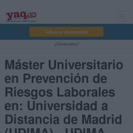
Toggl
navig
Buscar titulaciones
¿Dónde estoy?
Máster Universitario
en Prevención de
Riesgos Laborales
en: Universidad a
Distancia de Madrid
(UDIMA) - UDIMA