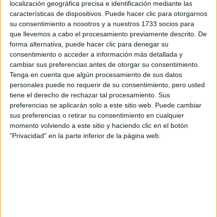
localización geográfica precisa e identificación mediante las
características de dispositivos. Puede hacer clic para otorgarnos
Tus apellidos:
*
su consentimiento a nosotros y a nuestros 1733 socios para
que llevemos a cabo el procesamiento previamente descrito. De
Tu email:
*
forma alternativa, puede hacer clic para denegar su
consentimiento o acceder a información más detallada y
cambiar sus preferencias antes de otorgar su consentimiento.
¿Qué quieres preguntar?
*
Tenga en cuenta que algún procesamiento de sus datos
personales puede no requerir de su consentimiento, pero usted
tiene el derecho de rechazar tal procesamiento. Sus
preferencias se aplicarán solo a este sitio web. Puede cambiar
sus preferencias o retirar su consentimiento en cualquier
momento volviendo a este sitio y haciendo clic en el botón
"Privacidad" en la parte inferior de la página web.
Escribe aquí las dudas o preguntas que te gustaría que te
respondieran: plazos de preinscripción, precios, plazas
disponibles…:
Acepto los
términos y condiciones
y la
política de
privacidad
:
*