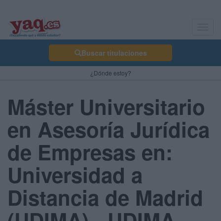
Toggl
navig
Buscar titulaciones
¿Dónde estoy?
Máster Universitario
en Asesoría Jurídica
de Empresas en:
Universidad a
Distancia de Madrid
(UDIMA) - UDIMA