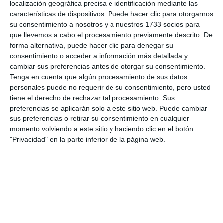
localización geográfica precisa e identificación mediante las
características de dispositivos. Puede hacer clic para otorgarnos
Tus apellidos:
*
su consentimiento a nosotros y a nuestros 1733 socios para
que llevemos a cabo el procesamiento previamente descrito. De
Tu email:
*
forma alternativa, puede hacer clic para denegar su
consentimiento o acceder a información más detallada y
cambiar sus preferencias antes de otorgar su consentimiento.
¿Qué quieres preguntar?
*
Tenga en cuenta que algún procesamiento de sus datos
personales puede no requerir de su consentimiento, pero usted
tiene el derecho de rechazar tal procesamiento. Sus
preferencias se aplicarán solo a este sitio web. Puede cambiar
sus preferencias o retirar su consentimiento en cualquier
momento volviendo a este sitio y haciendo clic en el botón
"Privacidad" en la parte inferior de la página web.
Escribe aquí las dudas o preguntas que te gustaría que te
respondieran: plazos de preinscripción, precios, plazas
disponibles…:
Acepto los
términos y condiciones
y la
política de
privacidad
:
*