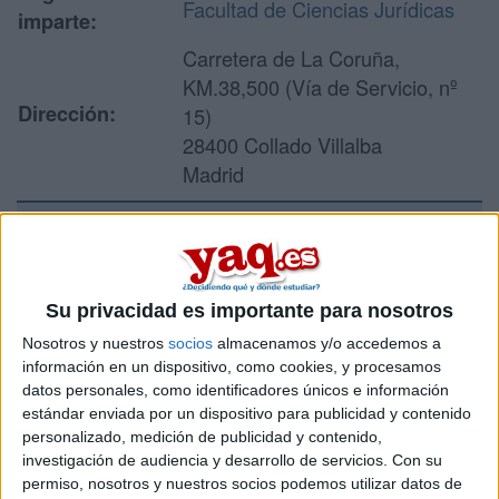
Facultad de Ciencias Jurídicas
imparte:
Carretera de La Coruña,
KM.38,500 (Vía de Servicio, nº
Dirección:
15)
28400 Collado Villalba
Madrid
Recibir más
información
Su privacidad es importante para nosotros
Nosotros y nuestros
socios
almacenamos y/o accedemos a
Rellena este formulario con tus datos y un texto con las
información en un dispositivo, como cookies, y procesamos
preguntas que quieres hacer. Al pulsar el botón de enviar,
datos personales, como identificadores únicos e información
los datos y la pregunta que has introducido se enviarán
estándar enviada por un dispositivo para publicidad y contenido
por correo electrónico al centro educativo para que te
personalizado, medición de publicidad y contenido,
respondan ellos directamente.
investigación de audiencia y desarrollo de servicios.
Con su
Tu nombre:
*
permiso, nosotros y nuestros socios podemos utilizar datos de