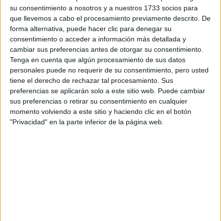
Tu email:
*
su consentimiento a nosotros y a nuestros 1733 socios para
que llevemos a cabo el procesamiento previamente descrito. De
¿Qué quieres preguntar?
*
forma alternativa, puede hacer clic para denegar su
consentimiento o acceder a información más detallada y
cambiar sus preferencias antes de otorgar su consentimiento.
Tenga en cuenta que algún procesamiento de sus datos
personales puede no requerir de su consentimiento, pero usted
tiene el derecho de rechazar tal procesamiento. Sus
preferencias se aplicarán solo a este sitio web. Puede cambiar
Escribe aquí las dudas o preguntas que te gustaría que te
sus preferencias o retirar su consentimiento en cualquier
respondieran: plazos de preinscripción, precios, plazas
momento volviendo a este sitio y haciendo clic en el botón
disponibles…:
"Privacidad" en la parte inferior de la página web.
Acepto los
términos y condiciones
y la
política de
privacidad
:
*
Información básica sobre protección de datos