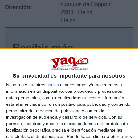
Campus de Cappont
Dirección:
25001 Lleida
Lleida
Recibir más
información
Rellena este formulario con tus datos y un texto con las
Su privacidad es importante para nosotros
preguntas que quieres hacer. Al pulsar el botón de enviar,
los datos y la pregunta que has introducido se enviarán
Nosotros y nuestros
socios
almacenamos y/o accedemos a
por correo electrónico al centro educativo para que te
información en un dispositivo, como cookies, y procesamos
respondan ellos directamente.
datos personales, como identificadores únicos e información
estándar enviada por un dispositivo para publicidad y contenido
Tu nombre:
*
personalizado, medición de publicidad y contenido,
investigación de audiencia y desarrollo de servicios.
Con su
Tus apellidos:
*
permiso, nosotros y nuestros socios podemos utilizar datos de
localización geográfica precisa e identificación mediante las
características de dispositivos. Puede hacer clic para otorgarnos