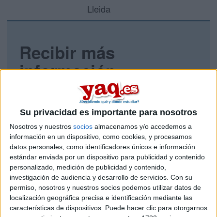
Lleida
Recibir más
información
Rellena este formulario con tus datos y un texto con las
preguntas que quieres hacer. Al pulsar el botón de enviar,
los datos y la pregunta que has introducido se enviarán
Su privacidad es importante para nosotros
por correo electrónico al centro educativo para que te
Nosotros y nuestros
socios
almacenamos y/o accedemos a
respondan ellos directamente.
información en un dispositivo, como cookies, y procesamos
Tu nombre:
*
datos personales, como identificadores únicos e información
estándar enviada por un dispositivo para publicidad y contenido
personalizado, medición de publicidad y contenido,
Tus apellidos:
*
investigación de audiencia y desarrollo de servicios.
Con su
permiso, nosotros y nuestros socios podemos utilizar datos de
Tu email:
*
localización geográfica precisa e identificación mediante las
características de dispositivos. Puede hacer clic para otorgarnos