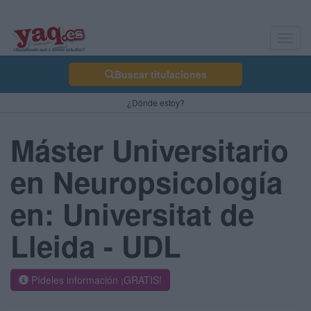
Toggl
navig
Buscar titulaciones
¿Dónde estoy?
Máster Universitario
en Neuropsicología
en: Universitat de
Lleida - UDL
Pídeles información ¡GRATIS!