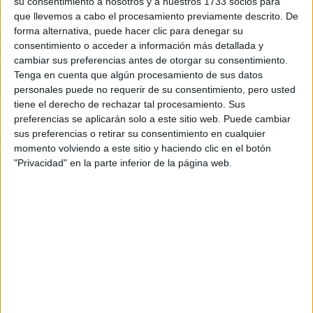
su consentimiento a nosotros y a nuestros 1733 socios para
¿Qué quieres preguntar?
*
que llevemos a cabo el procesamiento previamente descrito. De
forma alternativa, puede hacer clic para denegar su
consentimiento o acceder a información más detallada y
cambiar sus preferencias antes de otorgar su consentimiento.
Tenga en cuenta que algún procesamiento de sus datos
personales puede no requerir de su consentimiento, pero usted
Escribe aquí las dudas o preguntas que te gustaría que te
tiene el derecho de rechazar tal procesamiento. Sus
respondieran: plazos de preinscripción, precios, plazas
preferencias se aplicarán solo a este sitio web. Puede cambiar
disponibles…:
sus preferencias o retirar su consentimiento en cualquier
momento volviendo a este sitio y haciendo clic en el botón
Acepto los
términos y condiciones
y la
política de
"Privacidad" en la parte inferior de la página web.
privacidad
:
*
Información básica sobre protección de datos
Responsable:
Compás Mediterráneo SL (Editora de la
web YAQ.es)