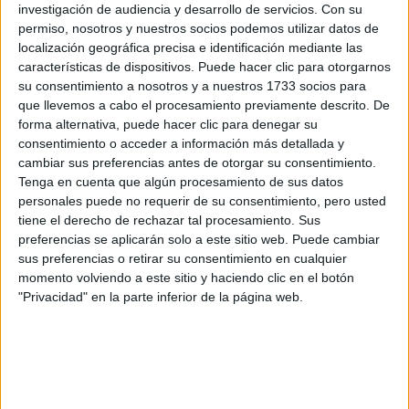
información
investigación de audiencia y desarrollo de servicios.
Con su
permiso, nosotros y nuestros socios podemos utilizar datos de
Rellena este formulario con tus datos y un texto con las
localización geográfica precisa e identificación mediante las
preguntas que quieres hacer. Al pulsar el botón de enviar,
características de dispositivos. Puede hacer clic para otorgarnos
los datos y la pregunta que has introducido se enviarán
su consentimiento a nosotros y a nuestros 1733 socios para
por correo electrónico al centro educativo para que te
que llevemos a cabo el procesamiento previamente descrito. De
respondan ellos directamente.
forma alternativa, puede hacer clic para denegar su
Tu nombre:
*
consentimiento o acceder a información más detallada y
cambiar sus preferencias antes de otorgar su consentimiento.
Tenga en cuenta que algún procesamiento de sus datos
Tus apellidos:
*
personales puede no requerir de su consentimiento, pero usted
tiene el derecho de rechazar tal procesamiento. Sus
Tu email:
*
preferencias se aplicarán solo a este sitio web. Puede cambiar
sus preferencias o retirar su consentimiento en cualquier
momento volviendo a este sitio y haciendo clic en el botón
¿Qué quieres preguntar?
*
"Privacidad" en la parte inferior de la página web.