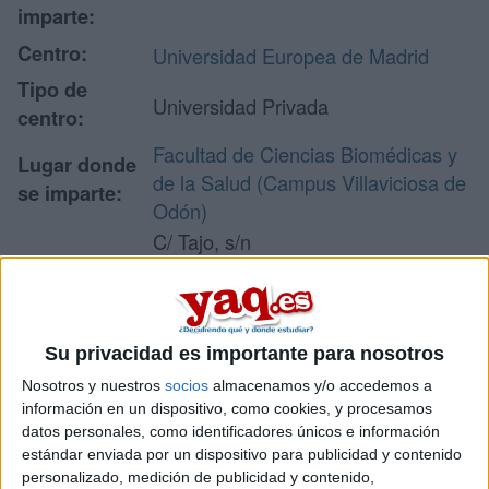
imparte:
Centro:
Universidad Europea de Madrid
Tipo de
Universidad Privada
centro:
Facultad de Ciencias Biomédicas y
Lugar donde
de la Salud (Campus Villaviciosa de
se imparte:
Odón)
C/ Tajo, s/n
Urbanización El Bosque. Campus
Dirección:
Universitario - Edificio A
28670 Villaviciosa de Odón
Madrid
Su privacidad es importante para nosotros
Nosotros y nuestros
socios
almacenamos y/o accedemos a
información en un dispositivo, como cookies, y procesamos
datos personales, como identificadores únicos e información
Recibir más
estándar enviada por un dispositivo para publicidad y contenido
personalizado, medición de publicidad y contenido,