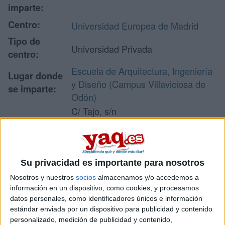
imparte:
Centro:
Universidad Europea de Madrid
Tipo de
Universidad Privada
centro:
Escuela de Arquitectura, Ingeniería
Lugar donde
y Diseño (Campus Villaviciosa de
se imparte:
Odón)
C/ Tajo, s/n
Urbanización El Bosque. Campus
Dirección:
Universitario
28670 Villaviciosa de Odón
Madrid
Su privacidad es importante para nosotros
Nosotros y nuestros
socios
almacenamos y/o accedemos a
información en un dispositivo, como cookies, y procesamos
datos personales, como identificadores únicos e información
Recibir más
estándar enviada por un dispositivo para publicidad y contenido
personalizado, medición de publicidad y contenido,