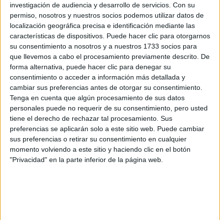
información
investigación de audiencia y desarrollo de servicios.
Con su
permiso, nosotros y nuestros socios podemos utilizar datos de
Rellena este formulario con tus datos y un texto con las
localización geográfica precisa e identificación mediante las
preguntas que quieres hacer. Al pulsar el botón de enviar,
características de dispositivos. Puede hacer clic para otorgarnos
los datos y la pregunta que has introducido se enviarán
su consentimiento a nosotros y a nuestros 1733 socios para
por correo electrónico al centro educativo para que te
que llevemos a cabo el procesamiento previamente descrito. De
respondan ellos directamente.
forma alternativa, puede hacer clic para denegar su
Tu nombre:
*
consentimiento o acceder a información más detallada y
cambiar sus preferencias antes de otorgar su consentimiento.
Tenga en cuenta que algún procesamiento de sus datos
Tus apellidos:
*
personales puede no requerir de su consentimiento, pero usted
tiene el derecho de rechazar tal procesamiento. Sus
Tu email:
*
preferencias se aplicarán solo a este sitio web. Puede cambiar
sus preferencias o retirar su consentimiento en cualquier
momento volviendo a este sitio y haciendo clic en el botón
¿Qué quieres preguntar?
*
"Privacidad" en la parte inferior de la página web.