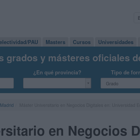
electividad/PAU
Masters
Cursos
Universidades
s grados y másteres oficiales 
¿En qué provincia?
Tipo de for
Madrid
Máster Universitario en Negocios Digitales en: Universidad
rsitario en Negocios Di