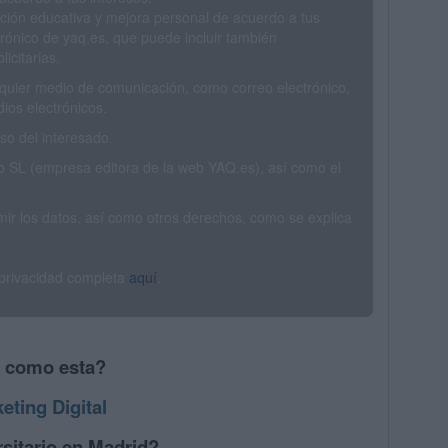
ción educativa y mejora personal de acuerdo a tus
trónico de yaq.es, que puede incluir también
icitarias.
ualquier medio de comunicación, como correo electrónico,
ios electrónicos.
o del interesado.
SL (empresa editora de la web YAQ.es), así como el
rimir los datos, así como otros derechos, como se explica
 privacidad completa
aquí
.
s como esta?
eting Digital
sitario en Madrid?