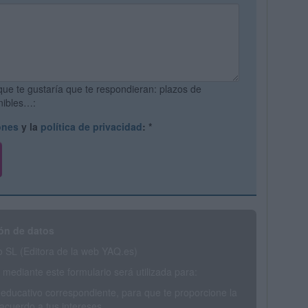
que te gustaría que te respondieran: plazos de
onibles…:
ones
y la
política de privacidad
:
*
ón de datos
SL (Editora de la web YAQ.es)
mediante este formulario será utilizada para:
 educativo correspondiente, para que te proporcione la
acuerdo a tus intereses.