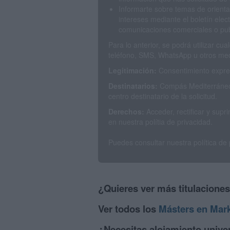
Informarte sobre temas de orienta
intereses mediante el boletín elec
comunicaciones comerciales o publ
Para lo anterior, se podrá utilizar c
teléfono, SMS, WhatsApp u otros med
Legitimación:
Consentimiento expres
Destinatarios:
Compás Mediterráneo 
centro destinatario de la solicitud.
Derechos:
Acceder, rectificar y sup
en nuestra polítia de privacidad.
Puedes consultar nuestra política de
¿Quieres ver más titulacione
Ver todos los
Másters en Mark
¿Necesitas alojamiento univer