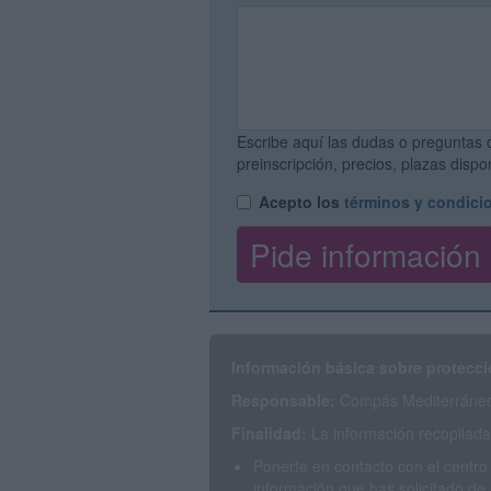
Escribe aquí las dudas o preguntas 
preinscripción, precios, plazas disp
Acepto los
términos y condici
Información básica sobre protecci
Responsable:
Compás Mediterráneo 
Finalidad:
La información recopilada 
Ponerte en contacto con el centro
información que has solicitado de 