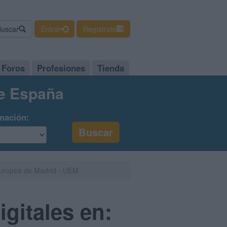
Buscar
Entrar
Regístrate
Foros
Profesiones
Tienda
de España
mación:
 Europea de Madrid - UEM
gitales en: