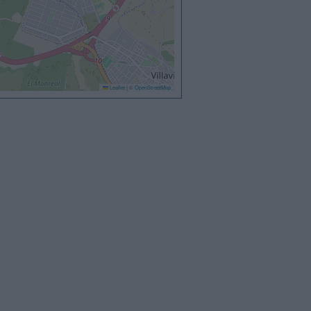
Leaflet
|
©
OpenStreetMap