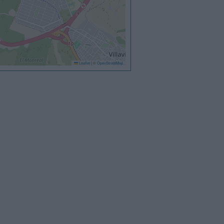
Leaflet
|
©
OpenStreetMap