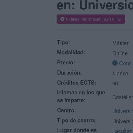
en: Univers
Pídeles información ¡GRATIS!
Tipo:
Máster
Modalidad:
Online
Precio:
Consul
Duración:
1 años
Créditos ECTS:
60
Idiomas en los que
Castella
se imparte:
Centro:
Universi
Tipo de centro:
Universi
Lugar donde se
Facultad