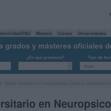
electividad/PAU
Masters
Cursos
Universidades
s grados y másteres oficiales 
¿En qué provincia?
Tipo de for
d
Máster Universitario en Neuropsicología Clínica en: Universidad 
rsitario en Neuropsico