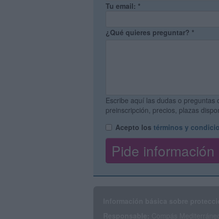
Tu email:
*
¿Qué quieres preguntar?
*
Escribe aquí las dudas o preguntas 
preinscripción, precios, plazas disp
Acepto los
términos y condici
Información básica sobre protecci
Responsable:
Compás Mediterráneo 