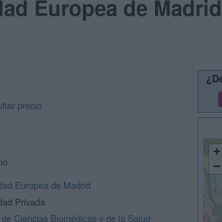
idad Europea de Madri
¿De
tar precio
+
no
−
dad Europea de Madrid
dad Privada
 de Ciencias Biomédicas y de la Salud