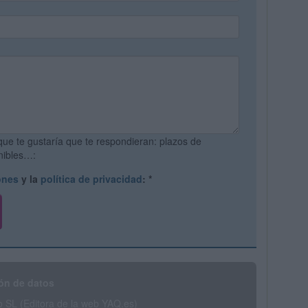
que te gustaría que te respondieran: plazos de
onibles…:
ones
y la
política de privacidad
:
*
ón de datos
SL (Editora de la web YAQ.es)