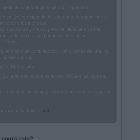
mediante este formulario será utilizada para:
 educativo correspondiente, para que te proporcione la
acuerdo a tus intereses.
ción educativa y mejora personal de acuerdo a tus
trónico de yaq.es, que puede incluir también
icitarias.
ualquier medio de comunicación, como correo electrónico,
ios electrónicos.
o del interesado.
SL (empresa editora de la web YAQ.es), así como el
rimir los datos, así como otros derechos, como se explica
 privacidad completa
aquí
.
s como esta?