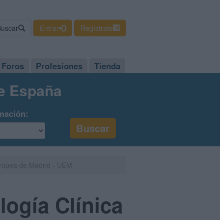
Buscar
Entrar
Regístrate
Foros
Profesiones
Tienda
de España
mación:
Europea de Madrid - UEM
logía Clínica