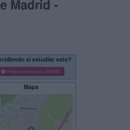
e Madrid -
cidiendo si estudiar esto?
Pídeles información ¡GRATIS!
Mapa