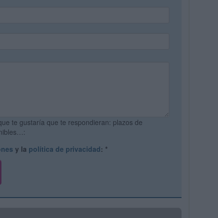
que te gustaría que te respondieran: plazos de
onibles…:
ones
y la
política de privacidad
:
*