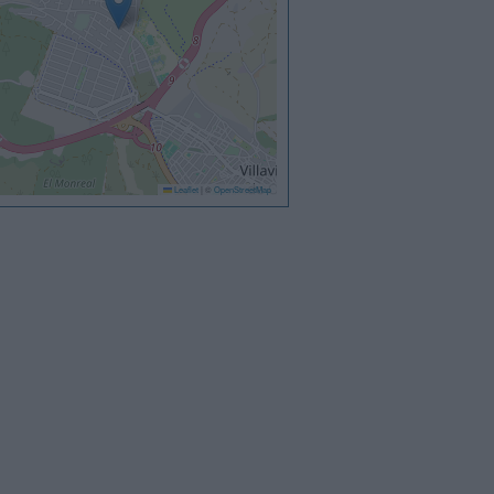
Leaflet
|
©
OpenStreetMap