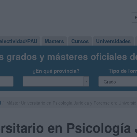
electividad/PAU
Masters
Cursos
Universidades
s grados y másteres oficiales 
¿En qué provincia?
Tipo de for
d
Máster Universitario en Psicología Jurídica y Forense en: Univer
rsitario en Psicología 