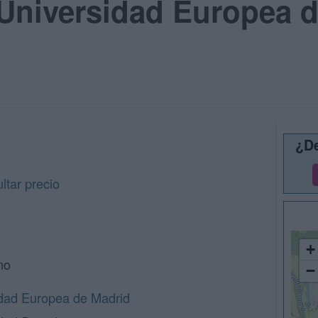
Universidad Europea d
¿De
tar precio
+
no
−
dad Europea de Madrid