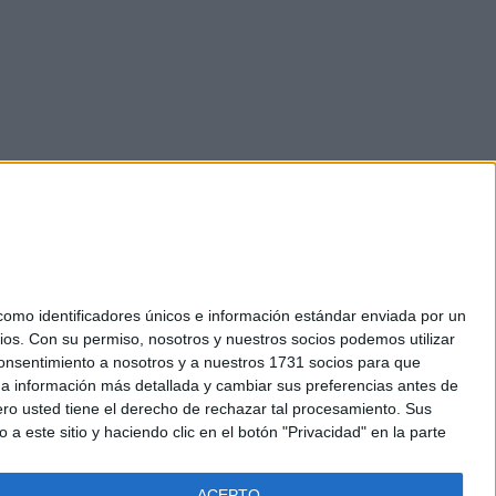
mo identificadores únicos e información estándar enviada por un
ios.
Con su permiso, nosotros y nuestros socios podemos utilizar
okies
 consentimiento a nosotros y a nuestros 1731 socios para que
el. +34 91 593 2767
 a información más detallada y cambiar sus preferencias antes de
o usted tiene el derecho de rechazar tal procesamiento. Sus
a este sitio y haciendo clic en el botón "Privacidad" en la parte
ACEPTO