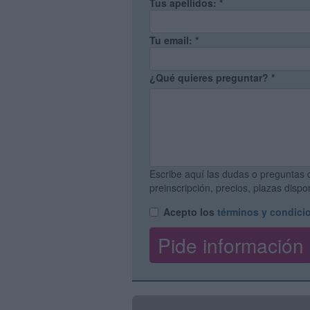
Tus apellidos:
*
Tu email:
*
¿Qué quieres preguntar?
*
Escribe aquí las dudas o preguntas 
preinscripción, precios, plazas disp
Acepto los
términos y condici