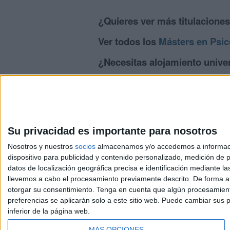
¿Quieres ver más titulacione
Ver todos los
Másters en Psic
¿Necesitas alojamiento univer
>> Residencias de estudiantes y colegi
Su privacidad es importante para nosotros
Nosotros y nuestros
socios
almacenamos y/o accedemos a información
dispositivo para publicidad y contenido personalizado, medición de pu
Avis
datos de localización geográfica precisa e identificación mediante l
© 2003-2026
Compá
llevemos a cabo el procesamiento previamente descrito. De forma al
otorgar su consentimiento.
Tenga en cuenta que algún procesamiento
preferencias se aplicarán solo a este sitio web. Puede cambiar sus p
inferior de la página web.
MÁS OPCIONES