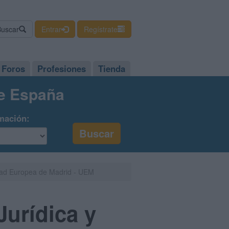
Buscar
Entrar
Regístrate
Foros
Profesiones
Tienda
de España
mación:
sidad Europea de Madrid - UEM
Jurídica y