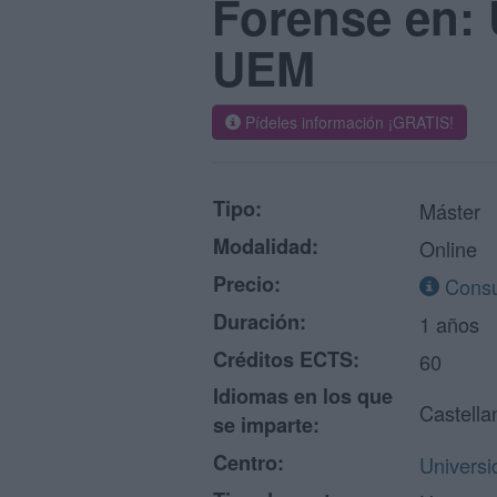
Forense en: 
UEM
Pídeles información ¡GRATIS!
Tipo:
Máster
Modalidad:
Online
Precio:
Consul
Duración:
1 años
Créditos ECTS:
60
Idiomas en los que
Castella
se imparte:
Centro:
Universi