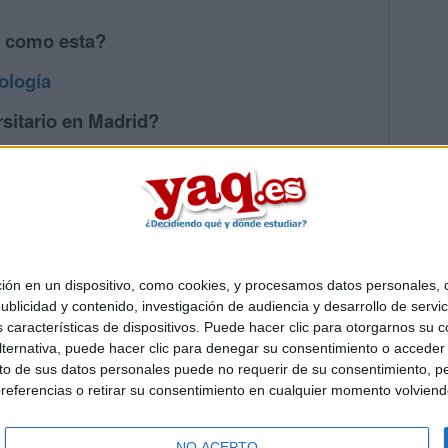
s como esta?
ología
sitario en Madrid?
os mayores en Madrid
 en un dispositivo, como cookies, y procesamos datos personales, co
Quiénes somos
|
Contactar
|
Anúnciate
blicidad y contenido, investigación de audiencia y desarrollo de servic
o legal
|
Politica de privacidad
|
Condiciones generales
|
Política de co
as características de dispositivos. Puede hacer clic para otorgarnos su
s Mediterráneo S.L.
- Diego de León 47 - 28006 Madrid [ESPAÑA] - T
ternativa, puede hacer clic para denegar su consentimiento o acceder
 de sus datos personales puede no requerir de su consentimiento, per
referencias o retirar su consentimiento en cualquier momento volviendo 
NO ACEPTO