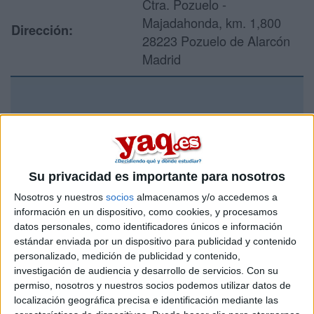
Ctra. Pozuelo -
Majadahonda, km. 1,800
Dirección:
28223 Pozuelo de Alarcón
Madrid
Recibir más
información
Rellena este formulario con tus datos y un texto con las
Su privacidad es importante para nosotros
preguntas que quieres hacer. Al pulsar el botón de enviar,
Nosotros y nuestros
socios
almacenamos y/o accedemos a
los datos y la pregunta que has introducido se enviarán
información en un dispositivo, como cookies, y procesamos
por correo electrónico al centro educativo para que te
datos personales, como identificadores únicos e información
respondan ellos directamente.
estándar enviada por un dispositivo para publicidad y contenido
Tu nombre:
*
personalizado, medición de publicidad y contenido,
investigación de audiencia y desarrollo de servicios.
Con su
permiso, nosotros y nuestros socios podemos utilizar datos de
Tus apellidos:
*
localización geográfica precisa e identificación mediante las