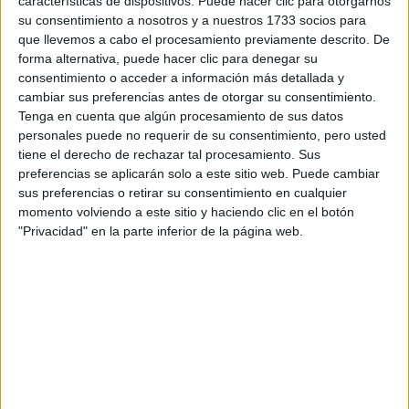
características de dispositivos. Puede hacer clic para otorgarnos
Tu email:
*
su consentimiento a nosotros y a nuestros 1733 socios para
que llevemos a cabo el procesamiento previamente descrito. De
forma alternativa, puede hacer clic para denegar su
¿Qué quieres preguntar?
*
consentimiento o acceder a información más detallada y
cambiar sus preferencias antes de otorgar su consentimiento.
Tenga en cuenta que algún procesamiento de sus datos
personales puede no requerir de su consentimiento, pero usted
tiene el derecho de rechazar tal procesamiento. Sus
preferencias se aplicarán solo a este sitio web. Puede cambiar
sus preferencias o retirar su consentimiento en cualquier
Escribe aquí las dudas o preguntas que te gustaría que te
momento volviendo a este sitio y haciendo clic en el botón
respondieran: plazos de preinscripción, precios, plazas
disponibles…:
"Privacidad" en la parte inferior de la página web.
Acepto los
términos y condiciones
y la
política de
privacidad
:
*