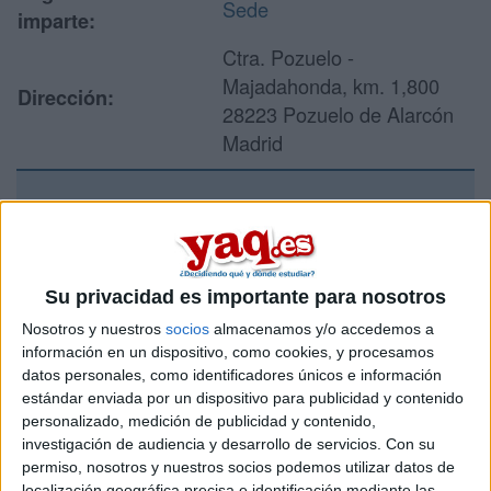
Sede
imparte:
Ctra. Pozuelo -
Majadahonda, km. 1,800
Dirección:
28223 Pozuelo de Alarcón
Madrid
Recibir más
información
Su privacidad es importante para nosotros
Rellena este formulario con tus datos y un texto con las
Nosotros y nuestros
socios
almacenamos y/o accedemos a
preguntas que quieres hacer. Al pulsar el botón de enviar,
información en un dispositivo, como cookies, y procesamos
los datos y la pregunta que has introducido se enviarán
datos personales, como identificadores únicos e información
por correo electrónico al centro educativo para que te
estándar enviada por un dispositivo para publicidad y contenido
respondan ellos directamente.
personalizado, medición de publicidad y contenido,
Tu nombre:
*
investigación de audiencia y desarrollo de servicios.
Con su
permiso, nosotros y nuestros socios podemos utilizar datos de
localización geográfica precisa e identificación mediante las