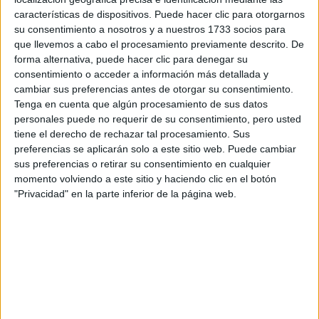
Tus apellidos:
*
características de dispositivos. Puede hacer clic para otorgarnos
su consentimiento a nosotros y a nuestros 1733 socios para
que llevemos a cabo el procesamiento previamente descrito. De
Tu email:
*
forma alternativa, puede hacer clic para denegar su
consentimiento o acceder a información más detallada y
¿Qué quieres preguntar?
*
cambiar sus preferencias antes de otorgar su consentimiento.
Tenga en cuenta que algún procesamiento de sus datos
personales puede no requerir de su consentimiento, pero usted
tiene el derecho de rechazar tal procesamiento. Sus
preferencias se aplicarán solo a este sitio web. Puede cambiar
sus preferencias o retirar su consentimiento en cualquier
momento volviendo a este sitio y haciendo clic en el botón
Escribe aquí las dudas o preguntas que te gustaría que te
"Privacidad" en la parte inferior de la página web.
respondieran: plazos de preinscripción, precios, plazas
disponibles…:
Acepto los
términos y condiciones
y la
política de
privacidad
:
*