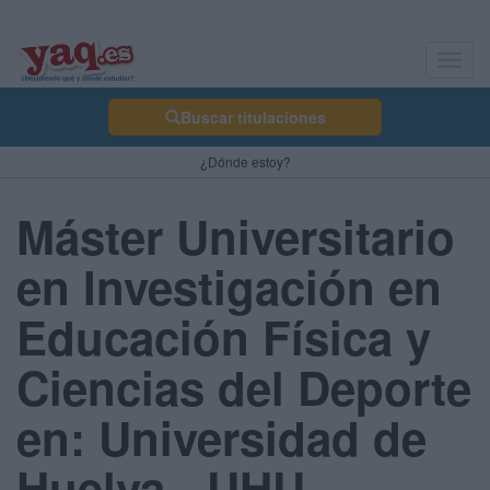
Toggl
navig
Buscar titulaciones
¿Dónde estoy?
Máster Universitario
en Investigación en
Educación Física y
Ciencias del Deporte
en: Universidad de
Huelva - UHU