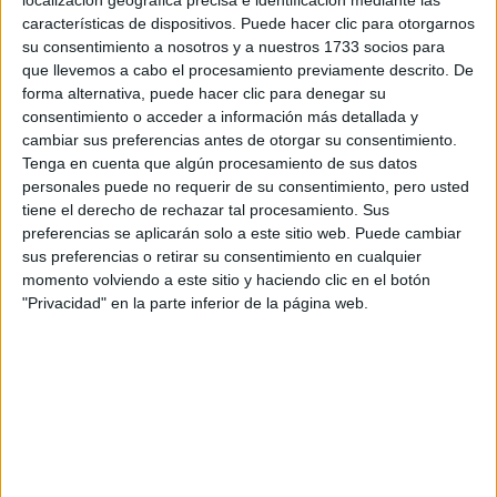
Tus apellidos:
*
características de dispositivos. Puede hacer clic para otorgarnos
su consentimiento a nosotros y a nuestros 1733 socios para
que llevemos a cabo el procesamiento previamente descrito. De
Tu email:
*
forma alternativa, puede hacer clic para denegar su
consentimiento o acceder a información más detallada y
¿Qué quieres preguntar?
*
cambiar sus preferencias antes de otorgar su consentimiento.
Tenga en cuenta que algún procesamiento de sus datos
personales puede no requerir de su consentimiento, pero usted
tiene el derecho de rechazar tal procesamiento. Sus
preferencias se aplicarán solo a este sitio web. Puede cambiar
sus preferencias o retirar su consentimiento en cualquier
momento volviendo a este sitio y haciendo clic en el botón
Escribe aquí las dudas o preguntas que te gustaría que te
"Privacidad" en la parte inferior de la página web.
respondieran: plazos de preinscripción, precios, plazas
disponibles…:
Acepto los
términos y condiciones
y la
política de
privacidad
:
*