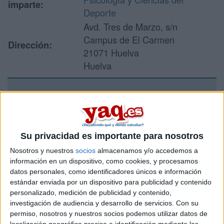
imparte:
Deporte
Avd. Tres de Marzo, s/n
Campus de El Carmen
Dirección:
21071 Huelva
Huelva
Recibir más
información
Su privacidad es importante para nosotros
Rellena este formulario con tus datos y un texto con las
Nosotros y nuestros
socios
almacenamos y/o accedemos a
preguntas que quieres hacer. Al pulsar el botón de enviar,
información en un dispositivo, como cookies, y procesamos
los datos y la pregunta que has introducido se enviarán
datos personales, como identificadores únicos e información
por correo electrónico al centro educativo para que te
estándar enviada por un dispositivo para publicidad y contenido
respondan ellos directamente.
personalizado, medición de publicidad y contenido,
investigación de audiencia y desarrollo de servicios.
Con su
Tu nombre:
*
permiso, nosotros y nuestros socios podemos utilizar datos de
localización geográfica precisa e identificación mediante las