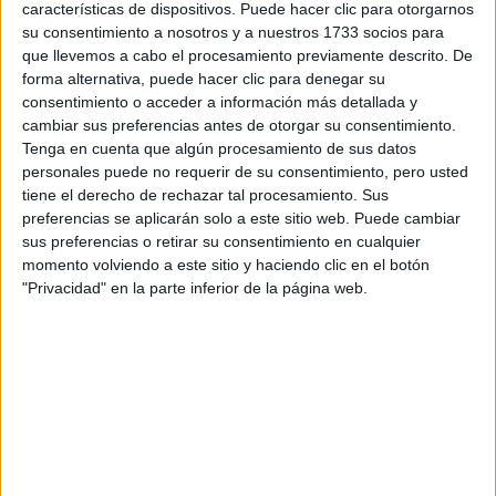
características de dispositivos. Puede hacer clic para otorgarnos
Tu email:
*
su consentimiento a nosotros y a nuestros 1733 socios para
que llevemos a cabo el procesamiento previamente descrito. De
forma alternativa, puede hacer clic para denegar su
¿Qué quieres preguntar?
*
consentimiento o acceder a información más detallada y
cambiar sus preferencias antes de otorgar su consentimiento.
Tenga en cuenta que algún procesamiento de sus datos
personales puede no requerir de su consentimiento, pero usted
tiene el derecho de rechazar tal procesamiento. Sus
preferencias se aplicarán solo a este sitio web. Puede cambiar
Escribe aquí las dudas o preguntas que te gustaría que te
sus preferencias o retirar su consentimiento en cualquier
respondieran: plazos de preinscripción, precios, plazas
momento volviendo a este sitio y haciendo clic en el botón
disponibles…:
"Privacidad" en la parte inferior de la página web.
Acepto los
términos y condiciones
y la
política de
privacidad
:
*