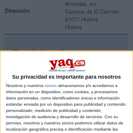
Armadas, s/n
Dirección:
Campus de El Carmen
21071 Huelva
Huelva
Recibir más
información
Rellena este formulario con tus datos y un texto con las
Su privacidad es importante para nosotros
preguntas que quieres hacer. Al pulsar el botón de enviar,
Nosotros y nuestros
socios
almacenamos y/o accedemos a
los datos y la pregunta que has introducido se enviarán
información en un dispositivo, como cookies, y procesamos
por correo electrónico al centro educativo para que te
datos personales, como identificadores únicos e información
respondan ellos directamente.
estándar enviada por un dispositivo para publicidad y contenido
Tu nombre:
*
personalizado, medición de publicidad y contenido,
investigación de audiencia y desarrollo de servicios.
Con su
permiso, nosotros y nuestros socios podemos utilizar datos de
Tus apellidos:
*
localización geográfica precisa e identificación mediante las