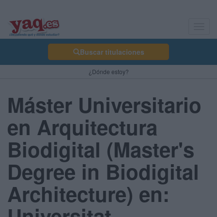
Toggl
navig
Buscar titulaciones
¿Dónde estoy?
Máster Universitario
en Arquitectura
Biodigital (Master's
Degree in Biodigital
Architecture) en:
Universitat