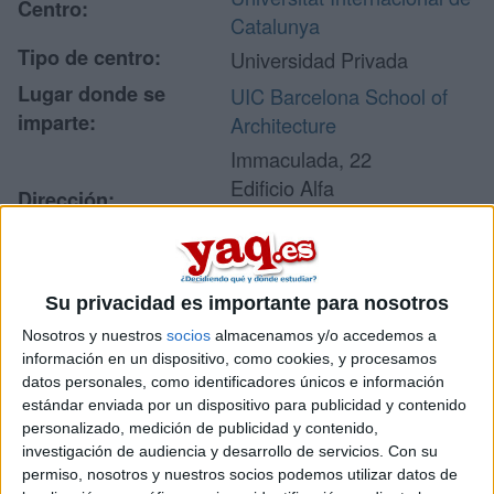
Centro:
Catalunya
Tipo de centro:
Universidad Privada
Lugar donde se
UIC Barcelona School of
imparte:
Architecture
Immaculada, 22
Edificio Alfa
Dirección:
08017 Barcelona
Barcelona
Su privacidad es importante para nosotros
Recibir más
Nosotros y nuestros
socios
almacenamos y/o accedemos a
información en un dispositivo, como cookies, y procesamos
información
datos personales, como identificadores únicos e información
estándar enviada por un dispositivo para publicidad y contenido
Rellena este formulario con tus datos y un texto con las
personalizado, medición de publicidad y contenido,
preguntas que quieres hacer. Al pulsar el botón de enviar,
investigación de audiencia y desarrollo de servicios.
Con su
los datos y la pregunta que has introducido se enviarán
permiso, nosotros y nuestros socios podemos utilizar datos de