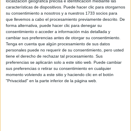
por correo electrónico al centro educativo para que te
localización geográfica precisa e identificación mediante las
respondan ellos directamente.
características de dispositivos. Puede hacer clic para otorgarnos
su consentimiento a nosotros y a nuestros 1733 socios para
Tu nombre:
*
que llevemos a cabo el procesamiento previamente descrito. De
forma alternativa, puede hacer clic para denegar su
Tus apellidos:
*
consentimiento o acceder a información más detallada y
cambiar sus preferencias antes de otorgar su consentimiento.
Tenga en cuenta que algún procesamiento de sus datos
Tu email:
*
personales puede no requerir de su consentimiento, pero usted
tiene el derecho de rechazar tal procesamiento. Sus
¿Qué quieres preguntar?
*
preferencias se aplicarán solo a este sitio web. Puede cambiar
sus preferencias o retirar su consentimiento en cualquier
momento volviendo a este sitio y haciendo clic en el botón
"Privacidad" en la parte inferior de la página web.
Escribe aquí las dudas o preguntas que te gustaría que te
respondieran: plazos de preinscripción, precios, plazas
disponibles…:
Acepto los
términos y condiciones
y la
política de
privacidad
:
*