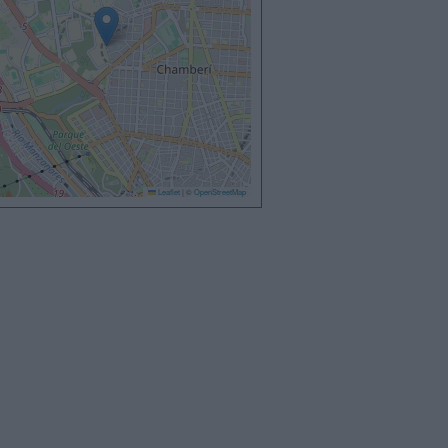
Leaflet
|
©
OpenStreetMap