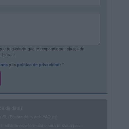
que te gustaría que te respondieran: plazos de
onibles…:
ones
y la
política de privacidad
:
*
ón de datos
SL (Editora de la web YAQ.es)
mediante este formulario será utilizada para: