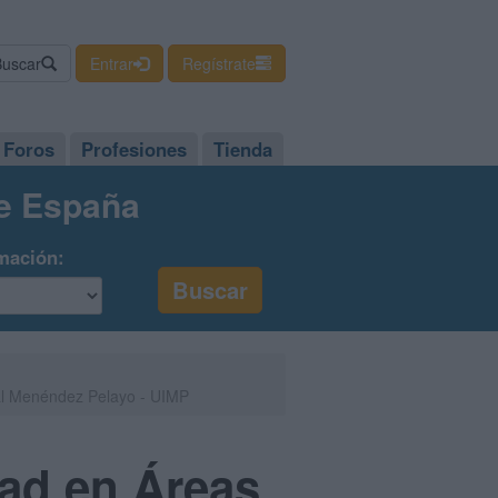
Buscar
Entrar
Regístrate
Foros
Profesiones
Tienda
de España
mación:
nal Menéndez Pelayo - UIMP
dad en Áreas