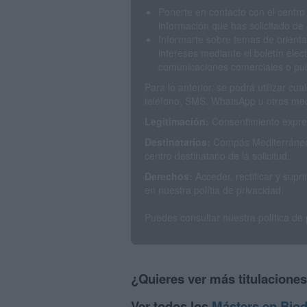
Ponerte en contacto con el centro
información que has solicitado de 
Informarte sobre temas de orienta
intereses mediante el boletín elec
comunicaciones comerciales o publ
Para lo anterior, se podrá utilizar c
teléfono, SMS, WhatsApp u otros med
Legitimación:
Consentimiento expres
Destinatarios:
Compás Mediterráneo 
centro destinatario de la solicitud.
Derechos:
Acceder, rectificar y sup
en nuestra polítia de privacidad.
Puedes consultar nuestra política de
¿Quieres ver más titulacione
Ver todos los
Másters en Biod