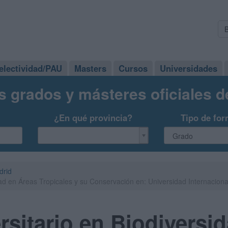
electividad/PAU
Masters
Cursos
Universidades
s grados y másteres oficiales 
¿En qué provincia?
Tipo de for
drid
dad en Áreas Tropicales y su Conservación en: Universidad Internacio
rsitario en Biodiversi