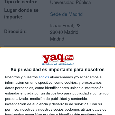
Tipo de centro:
Universidad Pública
Lugar donde se
Sede de Madrid
imparte:
Isaac Peral, 23
Dirección:
28040 Madrid
Madrid
Recibir más
información
Su privacidad es importante para nosotros
Nosotros y nuestros
socios
almacenamos y/o accedemos a
Rellena este formulario con tus datos y un texto con las
información en un dispositivo, como cookies, y procesamos
preguntas que quieres hacer. Al pulsar el botón de enviar,
datos personales, como identificadores únicos e información
los datos y la pregunta que has introducido se enviarán
estándar enviada por un dispositivo para publicidad y contenido
por correo electrónico al centro educativo para que te
personalizado, medición de publicidad y contenido,
respondan ellos directamente.
investigación de audiencia y desarrollo de servicios.
Con su
Tu nombre:
*
permiso, nosotros y nuestros socios podemos utilizar datos de
localización geográfica precisa e identificación mediante las