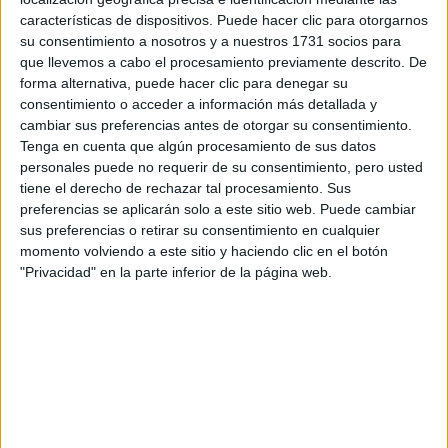
características de dispositivos. Puede hacer clic para otorgarnos
Tus apellidos:
*
su consentimiento a nosotros y a nuestros 1731 socios para
que llevemos a cabo el procesamiento previamente descrito. De
forma alternativa, puede hacer clic para denegar su
Tu email:
*
consentimiento o acceder a información más detallada y
cambiar sus preferencias antes de otorgar su consentimiento.
¿Qué quieres preguntar?
*
Tenga en cuenta que algún procesamiento de sus datos
personales puede no requerir de su consentimiento, pero usted
tiene el derecho de rechazar tal procesamiento. Sus
preferencias se aplicarán solo a este sitio web. Puede cambiar
sus preferencias o retirar su consentimiento en cualquier
momento volviendo a este sitio y haciendo clic en el botón
"Privacidad" en la parte inferior de la página web.
Escribe aquí las dudas o preguntas que te gustaría que te
respondieran: plazos de preinscripción, precios, plazas
disponibles…:
Acepto los
términos y condiciones
y la
política de
privacidad
:
*