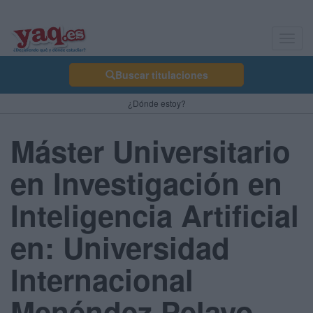
Toggl
navig
Buscar titulaciones
¿Dónde estoy?
Máster Universitario
en Investigación en
Inteligencia Artificial
en: Universidad
Internacional
Menéndez Pelayo -