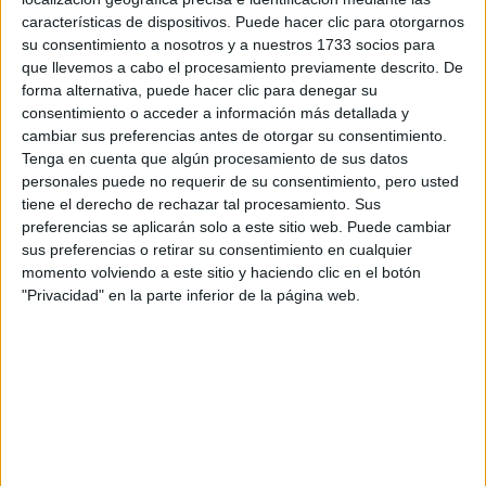
características de dispositivos. Puede hacer clic para otorgarnos
su consentimiento a nosotros y a nuestros 1733 socios para
Tu email:
*
que llevemos a cabo el procesamiento previamente descrito. De
forma alternativa, puede hacer clic para denegar su
¿Qué quieres preguntar?
*
consentimiento o acceder a información más detallada y
cambiar sus preferencias antes de otorgar su consentimiento.
Tenga en cuenta que algún procesamiento de sus datos
personales puede no requerir de su consentimiento, pero usted
tiene el derecho de rechazar tal procesamiento. Sus
preferencias se aplicarán solo a este sitio web. Puede cambiar
sus preferencias o retirar su consentimiento en cualquier
Escribe aquí las dudas o preguntas que te gustaría que te
momento volviendo a este sitio y haciendo clic en el botón
respondieran: plazos de preinscripción, precios, plazas
"Privacidad" en la parte inferior de la página web.
disponibles…:
Acepto los
términos y condiciones
y la
política de
privacidad
:
*