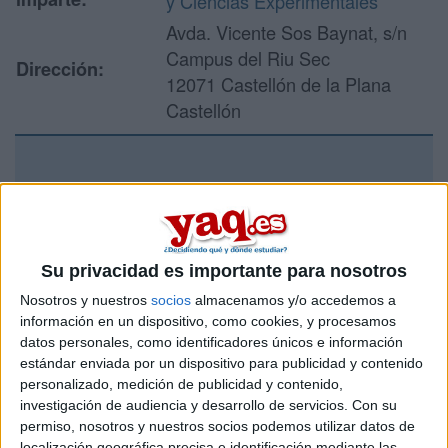
y Ciencias Experimentales
Avda. Vicente Sos Baynat, s/n
Campus del Riu Sec
Dirección:
12071 Castellón de la Plana
Castellón
Recibir más
información
Su privacidad es importante para nosotros
Rellena este formulario con tus datos y un texto con las
preguntas que quieres hacer. Al pulsar el botón de enviar,
Nosotros y nuestros
socios
almacenamos y/o accedemos a
los datos y la pregunta que has introducido se enviarán
información en un dispositivo, como cookies, y procesamos
por correo electrónico al centro educativo para que te
datos personales, como identificadores únicos e información
respondan ellos directamente.
estándar enviada por un dispositivo para publicidad y contenido
personalizado, medición de publicidad y contenido,
Tu nombre:
*
investigación de audiencia y desarrollo de servicios.
Con su
permiso, nosotros y nuestros socios podemos utilizar datos de
Tus apellidos:
*
localización geográfica precisa e identificación mediante las