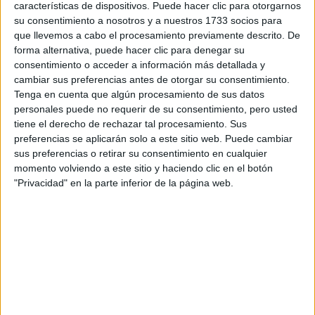
características de dispositivos. Puede hacer clic para otorgarnos
Tu email:
*
su consentimiento a nosotros y a nuestros 1733 socios para
que llevemos a cabo el procesamiento previamente descrito. De
forma alternativa, puede hacer clic para denegar su
¿Qué quieres preguntar?
*
consentimiento o acceder a información más detallada y
cambiar sus preferencias antes de otorgar su consentimiento.
Tenga en cuenta que algún procesamiento de sus datos
personales puede no requerir de su consentimiento, pero usted
tiene el derecho de rechazar tal procesamiento. Sus
preferencias se aplicarán solo a este sitio web. Puede cambiar
Escribe aquí las dudas o preguntas que te gustaría que te
sus preferencias o retirar su consentimiento en cualquier
respondieran: plazos de preinscripción, precios, plazas
momento volviendo a este sitio y haciendo clic en el botón
disponibles…:
"Privacidad" en la parte inferior de la página web.
Acepto los
términos y condiciones
y la
política de
privacidad
:
*