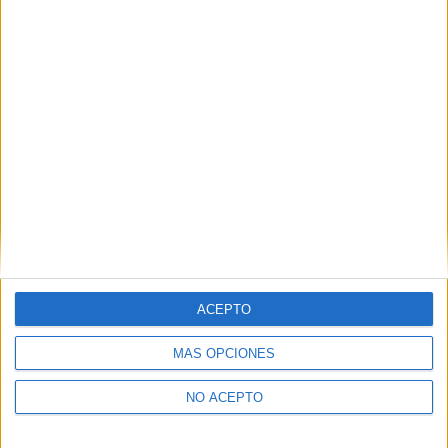
Derechos:
Acceder, rectificar y suprimir los datos, así
como otros derechos, como se explica en nuestra polítia de
privacidad.
Puedes consultar nuestra política de privacidad completa
aquí
.
¿Quieres ver más titulaciones como esta?
Ver todos los
Másters en Historia del Arte
¿Necesitas alojamiento universitario en
Castellón?
ACEPTO
>> Residencias de estudiantes y colegios mayores en Castellón
MÁS OPCIONES
¿Decidiendo si estudiar esto?
NO ACEPTO
Pídeles información ¡GRATIS!