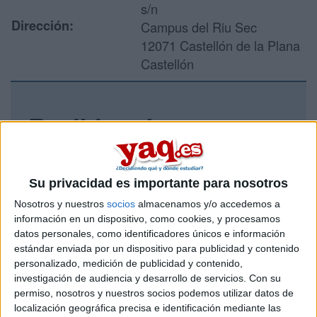
s/n
Dirección:
Campus del Riu Sec
12071 Castellón de la Plana
Castellón
Recibir más
información
Rellena este formulario con tus datos y un texto con las
Su privacidad es importante para nosotros
preguntas que quieres hacer. Al pulsar el botón de enviar,
Nosotros y nuestros
socios
almacenamos y/o accedemos a
los datos y la pregunta que has introducido se enviarán
información en un dispositivo, como cookies, y procesamos
por correo electrónico al centro educativo para que te
datos personales, como identificadores únicos e información
respondan ellos directamente.
estándar enviada por un dispositivo para publicidad y contenido
Tu nombre:
*
personalizado, medición de publicidad y contenido,
investigación de audiencia y desarrollo de servicios.
Con su
permiso, nosotros y nuestros socios podemos utilizar datos de
Tus apellidos:
*
localización geográfica precisa e identificación mediante las