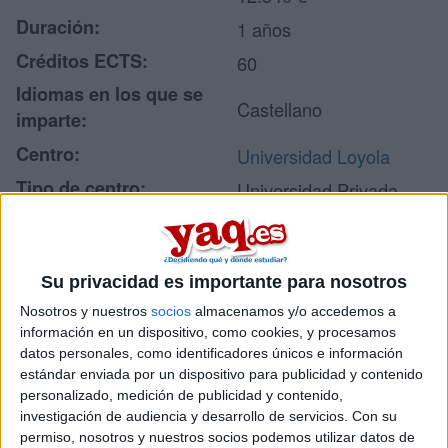
Duración:
1 años
Créditos ECTS:
60
Idiomas en los que se
Castellano
imparte:
Centro:
Universidad Loyola
Tipo de centro:
Universidad Privada
Lugar donde se imparte:
Sede de Sevilla
Avda. de las
Universidades 2
Su privacidad es importante para nosotros
Dirección:
41704 Dos Hermanas
Nosotros y nuestros
socios
almacenamos y/o accedemos a
Sevilla
información en un dispositivo, como cookies, y procesamos
datos personales, como identificadores únicos e información
estándar enviada por un dispositivo para publicidad y contenido
personalizado, medición de publicidad y contenido,
Recibir más
investigación de audiencia y desarrollo de servicios.
Con su
permiso, nosotros y nuestros socios podemos utilizar datos de