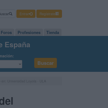
Buscar
Entrar
Regístrate
Foros
Profesiones
Tienda
de España
mación:
o en: Universidad Loyola - ULA
del