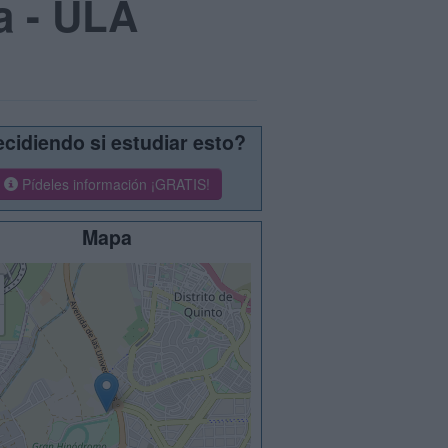
a - ULA
cidiendo si estudiar esto?
Pídeles información ¡GRATIS!
Mapa