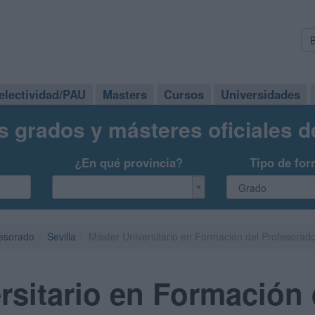
electividad/PAU
Masters
Cursos
Universidades
s grados y másteres oficiales 
¿En qué provincia?
Tipo de for
fesorado
Sevilla
Máster Universitario en Formación del Profesorad
rsitario en Formación 