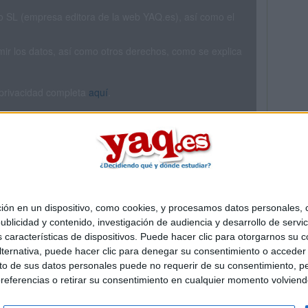
SL (empresa editora de la web YAQ.es), así como el
rimir los datos, así como otros derechos, como se explica
 privacidad completa
aquí
.
 en un dispositivo, como cookies, y procesamos datos personales, co
Quiénes somos
|
Contactar
|
Anúnciate
blicidad y contenido, investigación de audiencia y desarrollo de servic
o legal
|
Politica de privacidad
|
Condiciones generales
|
Política de co
as características de dispositivos. Puede hacer clic para otorgarnos su
s Mediterráneo S.L.
- Diego de León 47 - 28006 Madrid [ESPAÑA] - T
ternativa, puede hacer clic para denegar su consentimiento o acceder
 de sus datos personales puede no requerir de su consentimiento, per
referencias o retirar su consentimiento en cualquier momento volviendo 