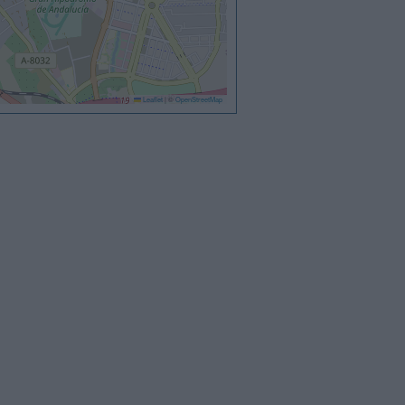
Leaflet
|
©
OpenStreetMap