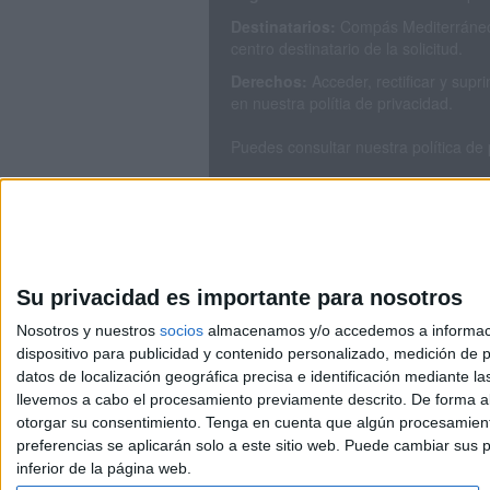
Destinatarios:
Compás Mediterráneo 
centro destinatario de la solicitud.
Derechos:
Acceder, rectificar y sup
en nuestra polítia de privacidad.
Puedes consultar nuestra política de
Su privacidad es importante para nosotros
Nosotros y nuestros
socios
almacenamos y/o accedemos a información
dispositivo para publicidad y contenido personalizado, medición de pu
Avis
datos de localización geográfica precisa e identificación mediante l
© 2003-2026
Compá
llevemos a cabo el procesamiento previamente descrito. De forma al
otorgar su consentimiento.
Tenga en cuenta que algún procesamiento
preferencias se aplicarán solo a este sitio web. Puede cambiar sus p
inferior de la página web.