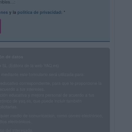
onibles…:
ones
y la
política de privacidad
:
*
ón de datos
SL (Editora de la web YAQ.es)
mediante este formulario será utilizada para:
 educativo correspondiente, para que te proporcione la
acuerdo a tus intereses.
ción educativa y mejora personal de acuerdo a tus
trónico de yaq.es, que puede incluir también
icitarias.
ualquier medio de comunicación, como correo electrónico,
ios electrónicos.
o del interesado.