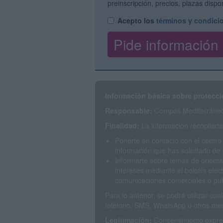
preinscripción, precios, plazas disp
Acepto los
términos y condici
Información básica sobre protecci
Responsable:
Compás Mediterráneo 
Finalidad:
La información recopilada 
Ponerte en contacto con el centro
información que has solicitado de 
Informarte sobre temas de orienta
intereses mediante el boletín elec
comunicaciones comerciales o publ
Para lo anterior, se podrá utilizar c
teléfono, SMS, WhatsApp u otros med
Legitimación:
Consentimiento expres