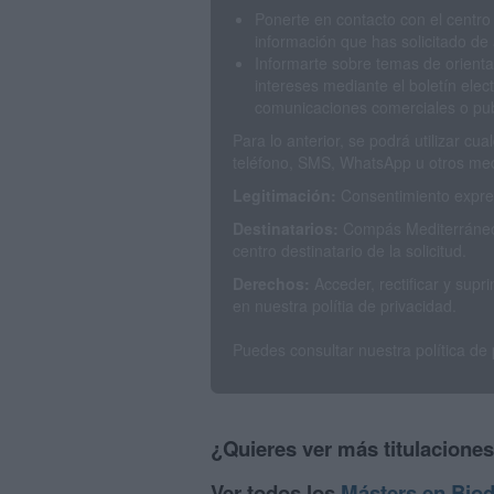
Ponerte en contacto con el centro
información que has solicitado de 
Informarte sobre temas de orienta
intereses mediante el boletín elec
comunicaciones comerciales o publ
Para lo anterior, se podrá utilizar c
teléfono, SMS, WhatsApp u otros med
Legitimación:
Consentimiento expres
Destinatarios:
Compás Mediterráneo 
centro destinatario de la solicitud.
Derechos:
Acceder, rectificar y sup
en nuestra polítia de privacidad.
Puedes consultar nuestra política de
¿Quieres ver más titulacione
Ver todos los
Másters en Biod