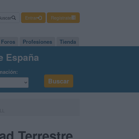
Buscar
Entrar
Regístrate
Foros
Profesiones
Tienda
de España
mación:
ULL
ad Terrestre