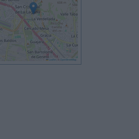
Leaflet
|
©
OpenStreetMap