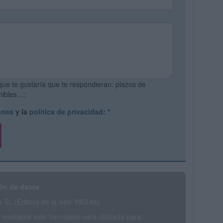
que te gustaría que te respondieran: plazos de
onibles…:
ones
y la
política de privacidad
:
*
ón de datos
SL (Editora de la web YAQ.es)
mediante este formulario será utilizada para: