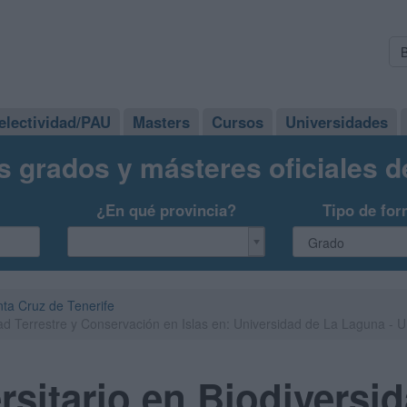
electividad/PAU
Masters
Cursos
Universidades
s grados y másteres oficiales 
¿En qué provincia?
Tipo de for
ta Cruz de Tenerife
dad Terrestre y Conservación en Islas en: Universidad de La Laguna - 
rsitario en Biodiversid