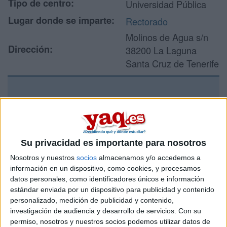
Tipo de centro:
Universidad Pública
Lugar donde se imparte:
Rectorado
Molinos de Agua s/n
Dirección:
38200 La Laguna
Santa Cruz de Tenerife
Recibir más
información
Su privacidad es importante para nosotros
Rellena este formulario con tus datos y un texto con las
preguntas que quieres hacer. Al pulsar el botón de enviar,
Nosotros y nuestros
socios
almacenamos y/o accedemos a
los datos y la pregunta que has introducido se enviarán
información en un dispositivo, como cookies, y procesamos
por correo electrónico al centro educativo para que te
datos personales, como identificadores únicos e información
respondan ellos directamente.
estándar enviada por un dispositivo para publicidad y contenido
personalizado, medición de publicidad y contenido,
Tu nombre:
*
investigación de audiencia y desarrollo de servicios.
Con su
permiso, nosotros y nuestros socios podemos utilizar datos de