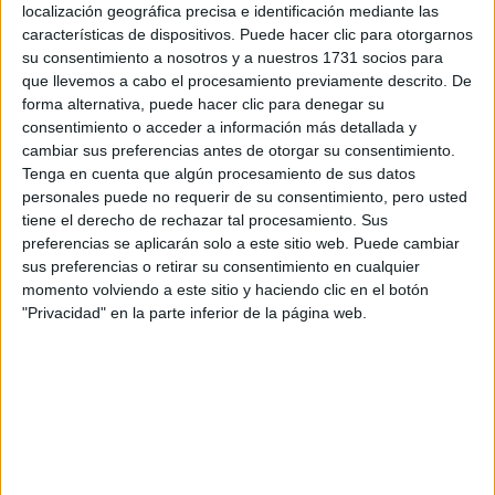
Tus apellidos:
*
localización geográfica precisa e identificación mediante las
características de dispositivos. Puede hacer clic para otorgarnos
su consentimiento a nosotros y a nuestros 1731 socios para
Tu email:
*
que llevemos a cabo el procesamiento previamente descrito. De
forma alternativa, puede hacer clic para denegar su
¿Qué quieres preguntar?
*
consentimiento o acceder a información más detallada y
cambiar sus preferencias antes de otorgar su consentimiento.
Tenga en cuenta que algún procesamiento de sus datos
personales puede no requerir de su consentimiento, pero usted
tiene el derecho de rechazar tal procesamiento. Sus
preferencias se aplicarán solo a este sitio web. Puede cambiar
sus preferencias o retirar su consentimiento en cualquier
Escribe aquí las dudas o preguntas que te gustaría que te
momento volviendo a este sitio y haciendo clic en el botón
respondieran: plazos de preinscripción, precios, plazas
"Privacidad" en la parte inferior de la página web.
disponibles…:
Acepto los
términos y condiciones
y la
política de
privacidad
:
*