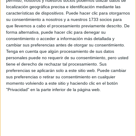
permiso, nosotros y nuestros socios podemos utilizar datos de
Tus apellidos:
*
localización geográfica precisa e identificación mediante las
características de dispositivos. Puede hacer clic para otorgarnos
Tu email:
*
su consentimiento a nosotros y a nuestros 1733 socios para
que llevemos a cabo el procesamiento previamente descrito. De
forma alternativa, puede hacer clic para denegar su
¿Qué quieres preguntar?
*
consentimiento o acceder a información más detallada y
cambiar sus preferencias antes de otorgar su consentimiento.
Tenga en cuenta que algún procesamiento de sus datos
personales puede no requerir de su consentimiento, pero usted
tiene el derecho de rechazar tal procesamiento. Sus
preferencias se aplicarán solo a este sitio web. Puede cambiar
sus preferencias o retirar su consentimiento en cualquier
Escribe aquí las dudas o preguntas que te gustaría que te
respondieran: plazos de preinscripción, precios, plazas
momento volviendo a este sitio y haciendo clic en el botón
disponibles…:
"Privacidad" en la parte inferior de la página web.
Acepto los
términos y condiciones
y la
política de
privacidad
:
*