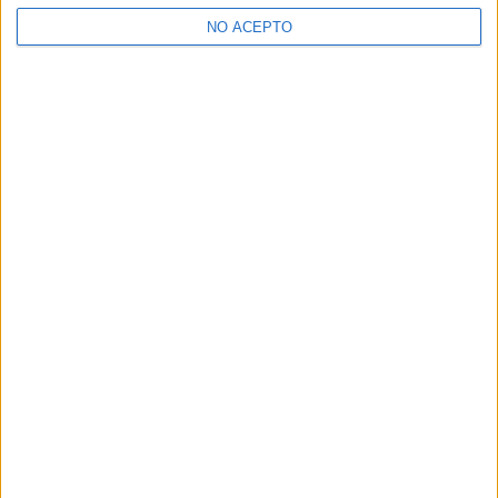
de Tenerife
NO ACEPTO
¿Decidiendo si estudiar esto?
Pídeles información ¡GRATIS!
Mapa
+
−