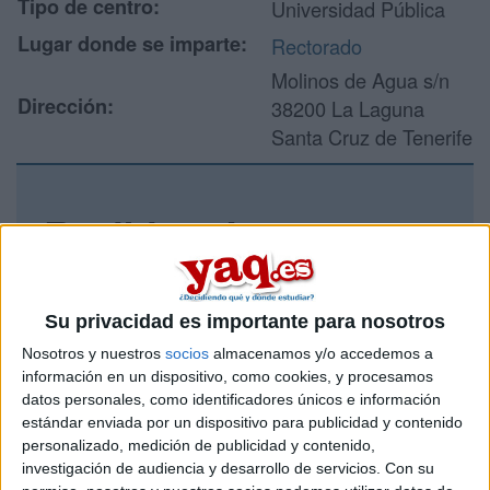
Tipo de centro:
Universidad Pública
Lugar donde se imparte:
Rectorado
Molinos de Agua s/n
Dirección:
38200 La Laguna
Santa Cruz de Tenerife
Recibir más
información
Rellena este formulario con tus datos y un texto con las
Su privacidad es importante para nosotros
preguntas que quieres hacer. Al pulsar el botón de enviar,
Nosotros y nuestros
socios
almacenamos y/o accedemos a
los datos y la pregunta que has introducido se enviarán
información en un dispositivo, como cookies, y procesamos
por correo electrónico al centro educativo para que te
datos personales, como identificadores únicos e información
respondan ellos directamente.
estándar enviada por un dispositivo para publicidad y contenido
Tu nombre:
*
personalizado, medición de publicidad y contenido,
investigación de audiencia y desarrollo de servicios.
Con su