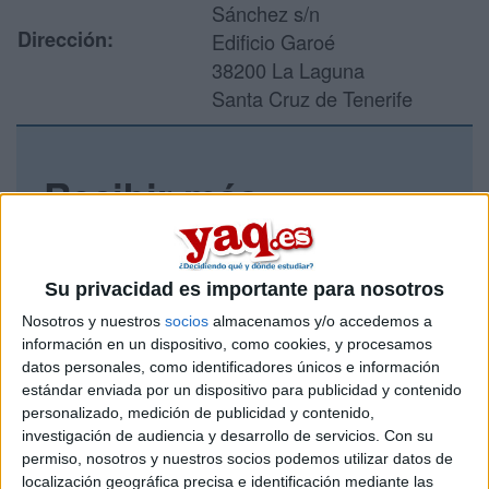
Sánchez s/n
Dirección:
Edificio Garoé
38200 La Laguna
Santa Cruz de Tenerife
Recibir más
información
Rellena este formulario con tus datos y un texto con las
Su privacidad es importante para nosotros
preguntas que quieres hacer. Al pulsar el botón de enviar,
Nosotros y nuestros
socios
almacenamos y/o accedemos a
los datos y la pregunta que has introducido se enviarán
por correo electrónico al centro educativo para que te
información en un dispositivo, como cookies, y procesamos
respondan ellos directamente.
datos personales, como identificadores únicos e información
estándar enviada por un dispositivo para publicidad y contenido
Tu nombre:
*
personalizado, medición de publicidad y contenido,
investigación de audiencia y desarrollo de servicios.
Con su
Tus apellidos:
*
permiso, nosotros y nuestros socios podemos utilizar datos de
localización geográfica precisa e identificación mediante las