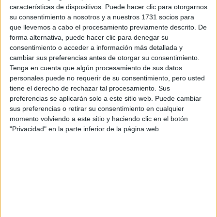
características de dispositivos. Puede hacer clic para otorgarnos
Tu email:
*
su consentimiento a nosotros y a nuestros 1731 socios para
que llevemos a cabo el procesamiento previamente descrito. De
forma alternativa, puede hacer clic para denegar su
¿Qué quieres preguntar?
*
consentimiento o acceder a información más detallada y
cambiar sus preferencias antes de otorgar su consentimiento.
Tenga en cuenta que algún procesamiento de sus datos
personales puede no requerir de su consentimiento, pero usted
tiene el derecho de rechazar tal procesamiento. Sus
preferencias se aplicarán solo a este sitio web. Puede cambiar
Escribe aquí las dudas o preguntas que te gustaría que te
sus preferencias o retirar su consentimiento en cualquier
respondieran: plazos de preinscripción, precios, plazas
momento volviendo a este sitio y haciendo clic en el botón
disponibles…:
"Privacidad" en la parte inferior de la página web.
Acepto los
términos y condiciones
y la
política de
privacidad
:
*