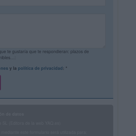
que te gustaría que te respondieran: plazos de
onibles…:
ones
y la
política de privacidad
:
*
ón de datos
SL (Editora de la web YAQ.es)
mediante este formulario será utilizada para: