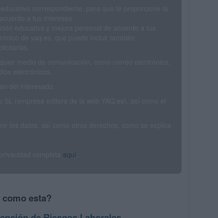
 educativo correspondiente, para que te proporcione la
acuerdo a tus intereses.
ción educativa y mejora personal de acuerdo a tus
trónico de yaq.es, que puede incluir también
icitarias.
ualquier medio de comunicación, como correo electrónico,
ios electrónicos.
o del interesado.
SL (empresa editora de la web YAQ.es), así como el
rimir los datos, así como otros derechos, como se explica
 privacidad completa
aquí
.
s como esta?
ención de Riesgos Laborales