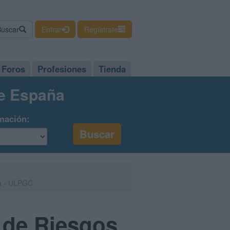
Buscar
Entrar
Regístrate
Foros
Profesiones
Tienda
de España
mación:
ia - ULPGC
n de Riesgos