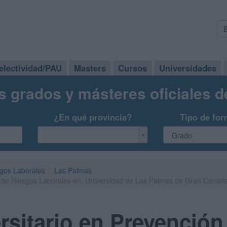
electividad/PAU
Masters
Cursos
Universidades
s grados y másteres oficiales 
¿En qué provincia?
Tipo de for
gos Laborales
Las Palmas
n de Riesgos Laborales en: Universidad de Las Palmas de Gran Canar
rsitario en Prevenció