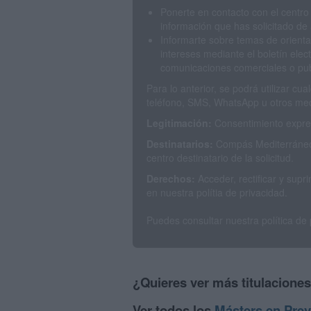
Ponerte en contacto con el centro
información que has solicitado de 
Informarte sobre temas de orienta
intereses mediante el boletín elec
comunicaciones comerciales o publ
Para lo anterior, se podrá utilizar c
teléfono, SMS, WhatsApp u otros med
Legitimación:
Consentimiento expres
Destinatarios:
Compás Mediterráneo 
centro destinatario de la solicitud.
Derechos:
Acceder, rectificar y sup
en nuestra polítia de privacidad.
Puedes consultar nuestra política de
¿Quieres ver más titulacione
Ver todos los
Másters en Prev