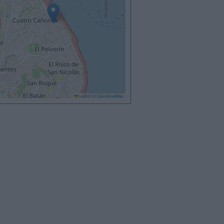
Leaflet
|
©
OpenStreetMap