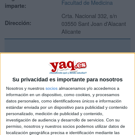
Facultad de Medicina
imparte:
Crta. Nacional 332, s/n
Dirección:
03550 Sant Joan d'Alacant
Alicante
Recibir más
información
Su privacidad es importante para nosotros
Rellena este formulario con tus datos y un texto con las
preguntas que quieres hacer. Al pulsar el botón de enviar,
Nosotros y nuestros
socios
almacenamos y/o accedemos a
los datos y la pregunta que has introducido se enviarán
información en un dispositivo, como cookies, y procesamos
por correo electrónico al centro educativo para que te
datos personales, como identificadores únicos e información
respondan ellos directamente.
estándar enviada por un dispositivo para publicidad y contenido
personalizado, medición de publicidad y contenido,
Tu nombre:
*
investigación de audiencia y desarrollo de servicios.
Con su
permiso, nosotros y nuestros socios podemos utilizar datos de
Tus apellidos:
*
localización geográfica precisa e identificación mediante las