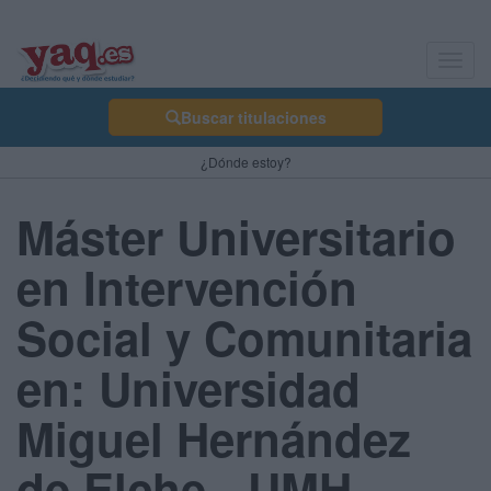
Toggl
navig
Buscar titulaciones
¿Dónde estoy?
Máster Universitario
en Intervención
Social y Comunitaria
en: Universidad
Miguel Hernández
de Elche - UMH