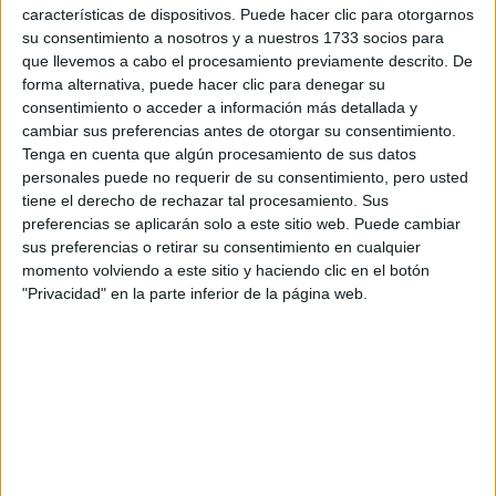
características de dispositivos. Puede hacer clic para otorgarnos
su consentimiento a nosotros y a nuestros 1733 socios para
Tu email:
*
que llevemos a cabo el procesamiento previamente descrito. De
forma alternativa, puede hacer clic para denegar su
¿Qué quieres preguntar?
*
consentimiento o acceder a información más detallada y
cambiar sus preferencias antes de otorgar su consentimiento.
Tenga en cuenta que algún procesamiento de sus datos
personales puede no requerir de su consentimiento, pero usted
tiene el derecho de rechazar tal procesamiento. Sus
preferencias se aplicarán solo a este sitio web. Puede cambiar
sus preferencias o retirar su consentimiento en cualquier
Escribe aquí las dudas o preguntas que te gustaría que te
momento volviendo a este sitio y haciendo clic en el botón
respondieran: plazos de preinscripción, precios, plazas
"Privacidad" en la parte inferior de la página web.
disponibles…:
Acepto los
términos y condiciones
y la
política de
privacidad
:
*