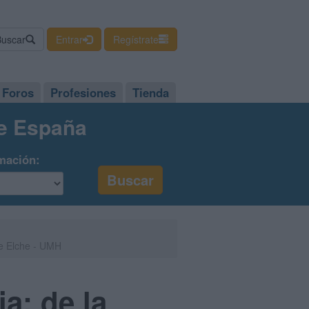
Buscar
Entrar
Regístrate
Foros
Profesiones
Tienda
de España
mación:
de Elche - UMH
a: de la