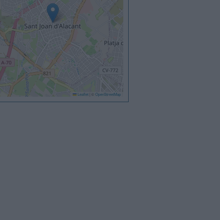
Leaflet
|
©
OpenStreetMap