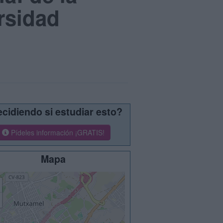
ersidad
cidiendo si estudiar esto?
Pídeles información ¡GRATIS!
Mapa