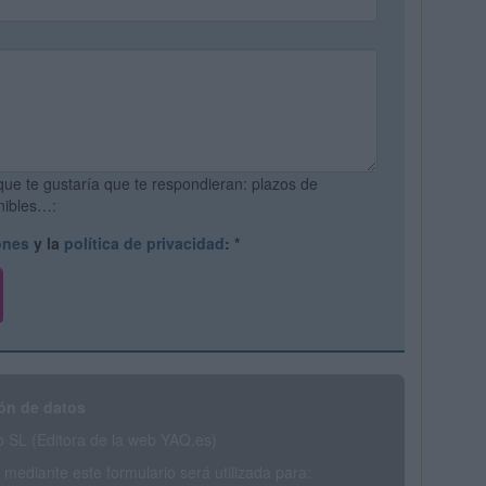
que te gustaría que te respondieran: plazos de
onibles…:
ones
y la
política de privacidad
:
*
ón de datos
SL (Editora de la web YAQ.es)
mediante este formulario será utilizada para: