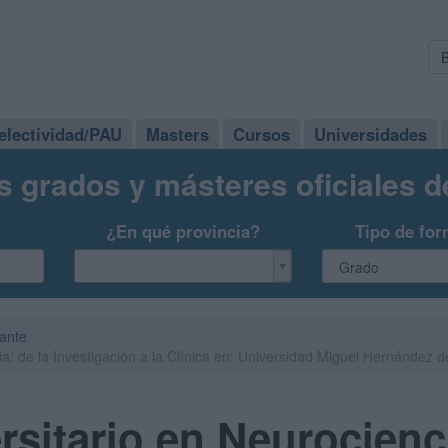
electividad/PAU
Masters
Cursos
Universidades
s grados y másteres oficiales 
¿En qué provincia?
Tipo de for
cante
ia: de la Investigación a la Clínica en: Universidad Miguel Hernández 
rsitario en Neurocienci