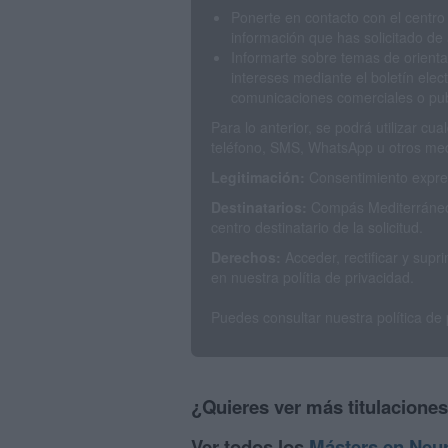
Ponerte en contacto con el centro
información que has solicitado de 
Informarte sobre temas de orienta
intereses mediante el boletín elec
comunicaciones comerciales o publ
Para lo anterior, se podrá utilizar c
teléfono, SMS, WhatsApp u otros med
Legitimación:
Consentimiento expres
Destinatarios:
Compás Mediterráneo 
centro destinatario de la solicitud.
Derechos:
Acceder, rectificar y sup
en nuestra polítia de privacidad.
Puedes consultar nuestra política de
¿Quieres ver más titulacione
Ver todos los
Másters en Neur