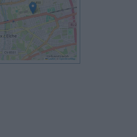
Leaflet
|
©
OpenStreetMap