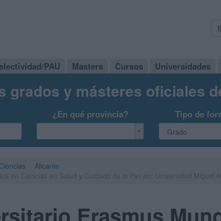
electividad/PAU
Masters
Cursos
Universidades
s grados y másteres oficiales 
¿En qué provincia?
Tipo de for
Ciencias
Alicante
us en Ciencias en Salud y Cuidado de la Piel en: Universidad Miguel
ersitario Erasmus Mun