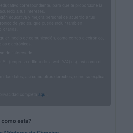
 educativo correspondiente, para que te proporcione la
acuerdo a tus intereses.
ción educativa y mejora personal de acuerdo a tus
trónico de yaq.es, que puede incluir también
icitarias.
ualquier medio de comunicación, como correo electrónico,
ios electrónicos.
o del interesado.
SL (empresa editora de la web YAQ.es), así como el
rimir los datos, así como otros derechos, como se explica
 privacidad completa
aquí
.
s como esta?
s Másteres de Ciencias