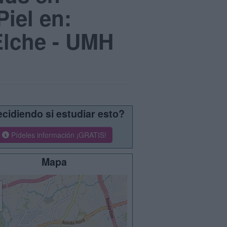
iel en:
Elche - UMH
cidiendo si estudiar esto?
Pídeles información ¡GRATIS!
Mapa