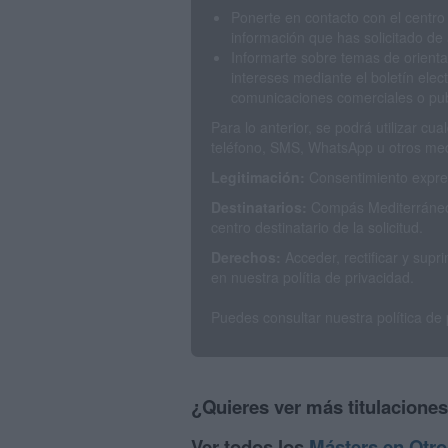
Ponerte en contacto con el centro
información que has solicitado de 
Informarte sobre temas de orienta
intereses mediante el boletín elec
comunicaciones comerciales o publ
Para lo anterior, se podrá utilizar c
teléfono, SMS, WhatsApp u otros med
Legitimación:
Consentimiento expres
Destinatarios:
Compás Mediterráneo 
centro destinatario de la solicitud.
Derechos:
Acceder, rectificar y sup
en nuestra polítia de privacidad.
Puedes consultar nuestra política de
¿Quieres ver más titulacione
Ver todos los
Másters en Otro