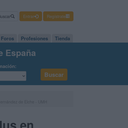
Buscar
Entrar
Regístrate
Foros
Profesiones
Tienda
de España
mación:
 Hernández de Elche - UMH
dus en