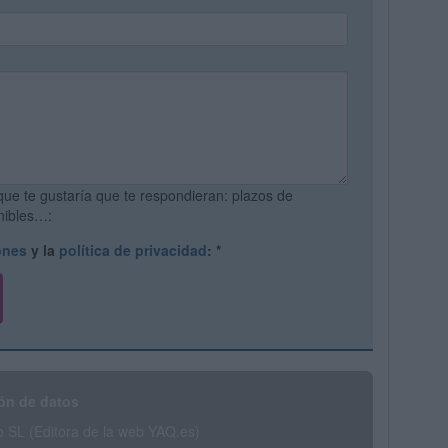
que te gustaría que te respondieran: plazos de
onibles…:
ones
y la
política de privacidad
:
*
ón de datos
SL (Editora de la web YAQ.es)