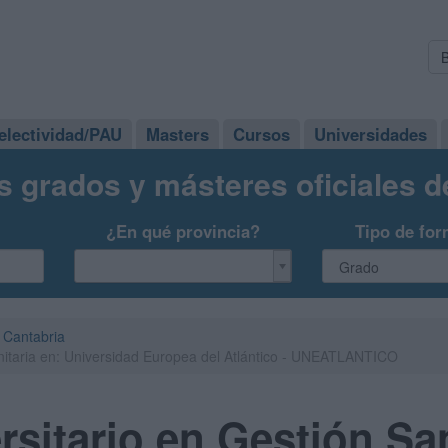
electividad/PAU
Masters
Cursos
Universidades
s grados y másteres oficiales 
¿En qué provincia?
Tipo de for
Cantabria
anitaria en: Universidad Europea del Atlántico - UNEATLANTICO
rsitario en Gestión San