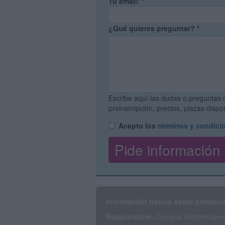
Tu email:
*
¿Qué quieres preguntar?
*
Escribe aquí las dudas o preguntas 
preinscripción, precios, plazas disp
Acepto los
términos y condici
Información básica sobre protecci
Responsable:
Compás Mediterráneo 