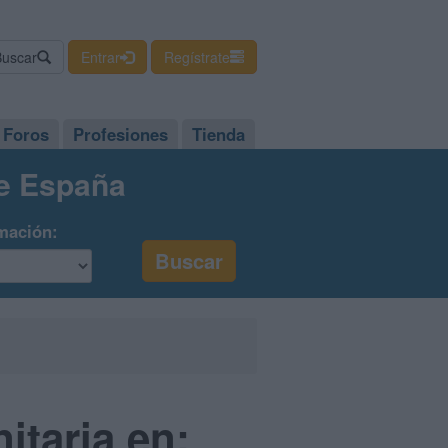
Buscar
Entrar
Regístrate
Foros
Profesiones
Tienda
de España
mación:
itaria en: