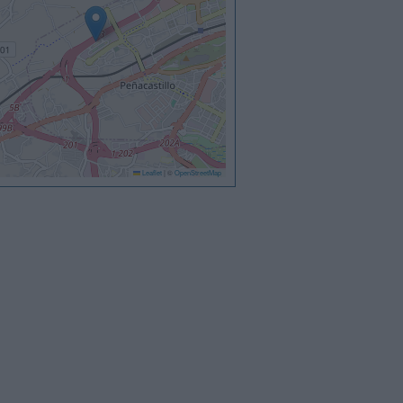
Leaflet
|
©
OpenStreetMap