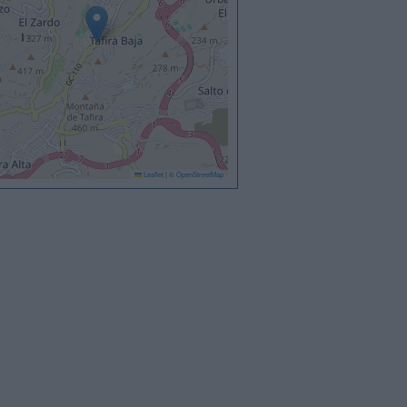
Leaflet
|
©
OpenStreetMap