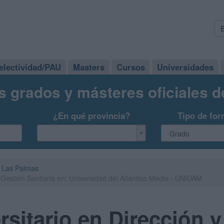
electividad/PAU
Masters
Cursos
Universidades
s grados y másteres oficiales 
¿En qué provincia?
Tipo de for
Las Palmas
y Gestión Sanitaria en: Universidad del Atlántico Medio - UNIDAM
rsitario en Dirección 