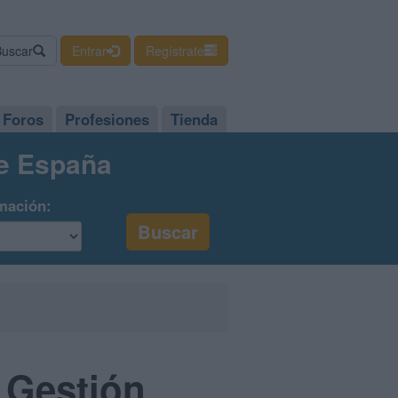
Buscar
Entrar
Regístrate
Foros
Profesiones
Tienda
de España
mación:
y Gestión