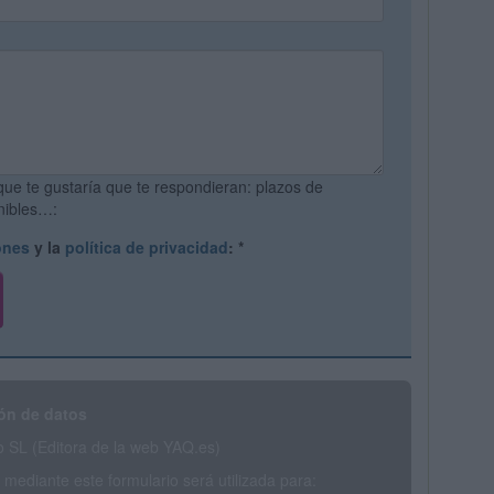
que te gustaría que te respondieran: plazos de
onibles…:
ones
y la
política de privacidad
:
*
ón de datos
SL (Editora de la web YAQ.es)
mediante este formulario será utilizada para: