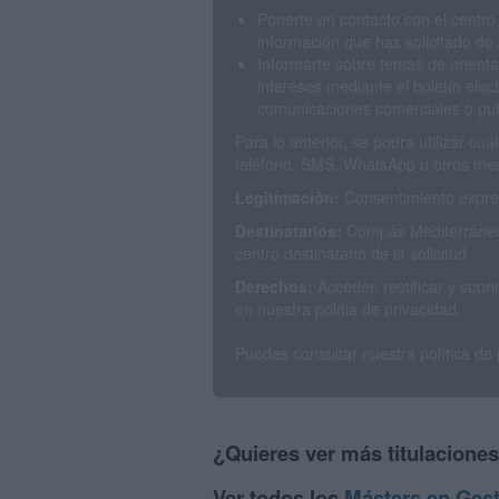
Ponerte en contacto con el centro
información que has solicitado de 
Informarte sobre temas de orienta
intereses mediante el boletín elec
comunicaciones comerciales o publ
Para lo anterior, se podrá utilizar c
teléfono, SMS, WhatsApp u otros med
Legitimación:
Consentimiento expres
Destinatarios:
Compás Mediterráneo 
centro destinatario de la solicitud.
Derechos:
Acceder, rectificar y sup
en nuestra polítia de privacidad.
Puedes consultar nuestra política de
¿Quieres ver más titulacione
Ver todos los
Másters en Gest