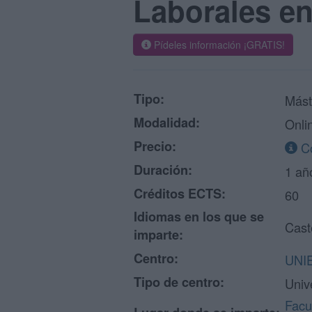
Laborales en
Pídeles información ¡GRATIS!
Tipo:
Mást
Modalidad:
Onli
Precio:
Co
Duración:
1 añ
Créditos ECTS:
60
Idiomas en los que se
Cast
imparte:
Centro:
UNIE
Tipo de centro:
Univ
Facu