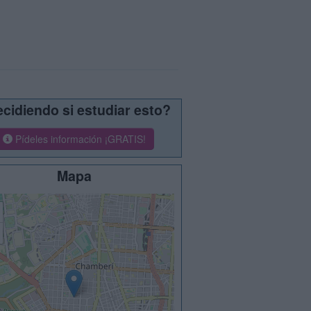
cidiendo si estudiar esto?
Pídeles información ¡GRATIS!
Mapa