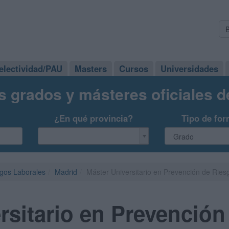
electividad/PAU
Masters
Cursos
Universidades
s grados y másteres oficiales 
¿En qué provincia?
Tipo de for
gos Laborales
Madrid
Máster Universitario en Prevención de Ries
rsitario en Prevenció