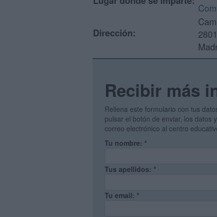
Lugar donde se imparte:
Comu
Camp
Dirección:
2801
Madr
Recibir más i
Rellena este formulario con tus dato
pulsar el botón de enviar, los datos
correo electrónico al centro educati
Tu nombre:
*
Tus apellidos:
*
Tu email:
*