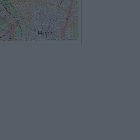
Leaflet
|
©
OpenStreetMap