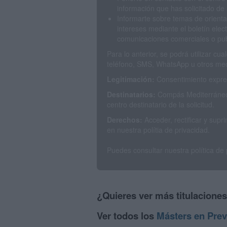
información que has solicitado de 
Informarte sobre temas de orienta
intereses mediante el boletín elec
comunicaciones comerciales o publ
Para lo anterior, se podrá utilizar c
teléfono, SMS, WhatsApp u otros med
Legitimación:
Consentimiento expres
Destinatarios:
Compás Mediterráneo 
centro destinatario de la solicitud.
Derechos:
Acceder, rectificar y sup
en nuestra polítia de privacidad.
Puedes consultar nuestra política de
¿Quieres ver más titulacione
Ver todos los
Másters en Prev