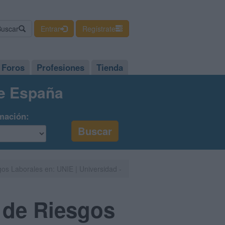
Buscar
Entrar
Regístrate
Foros
Profesiones
Tienda
de España
mación:
gos Laborales en: UNIE | Universidad -
n de Riesgos