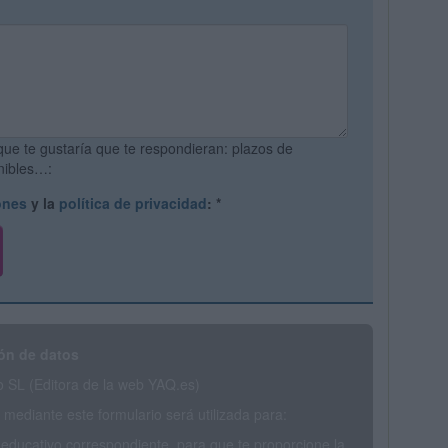
que te gustaría que te respondieran: plazos de
onibles…:
ones
y la
política de privacidad
:
*
ón de datos
SL (Editora de la web YAQ.es)
mediante este formulario será utilizada para:
 educativo correspondiente, para que te proporcione la