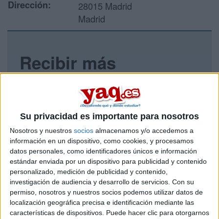
Dirección:
28015 Madrid
Madrid
Recibir más
información
Rellena este formulario con tus datos y un texto con las
preguntas que quieres hacer. Al pulsar el botón de enviar,
Su privacidad es importante para nosotros
los datos y la pregunta que has introducido se enviarán
por correo electrónico al centro educativo para que te
Nosotros y nuestros
socios
almacenamos y/o accedemos a
respondan ellos directamente.
información en un dispositivo, como cookies, y procesamos
datos personales, como identificadores únicos e información
Tu nombre:
*
estándar enviada por un dispositivo para publicidad y contenido
personalizado, medición de publicidad y contenido,
Tus apellidos:
*
investigación de audiencia y desarrollo de servicios.
Con su
permiso, nosotros y nuestros socios podemos utilizar datos de
localización geográfica precisa e identificación mediante las
Tu email:
*
características de dispositivos. Puede hacer clic para otorgarnos