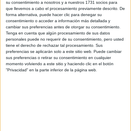
su consentimiento a nosotros y a nuestros 1731 socios para
¿Qué quieres preguntar?
*
que llevemos a cabo el procesamiento previamente descrito. De
forma alternativa, puede hacer clic para denegar su
consentimiento o acceder a información más detallada y
cambiar sus preferencias antes de otorgar su consentimiento.
Tenga en cuenta que algún procesamiento de sus datos
personales puede no requerir de su consentimiento, pero usted
tiene el derecho de rechazar tal procesamiento. Sus
Escribe aquí las dudas o preguntas que te gustaría que te
preferencias se aplicarán solo a este sitio web. Puede cambiar
respondieran: plazos de preinscripción, precios, plazas
sus preferencias o retirar su consentimiento en cualquier
disponibles…:
momento volviendo a este sitio y haciendo clic en el botón
"Privacidad" en la parte inferior de la página web.
Acepto los
términos y condiciones
y la
política de
privacidad
:
*
Información básica sobre protección de datos
Responsable:
Compás Mediterráneo SL (Editora de la