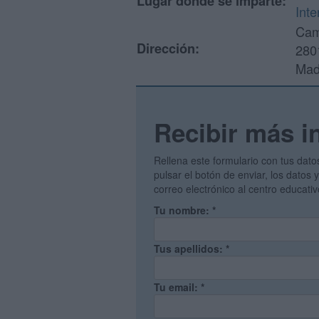
Lugar donde se imparte:
Inte
Cam
Dirección:
280
Mad
Recibir más i
Rellena este formulario con tus dato
pulsar el botón de enviar, los datos
correo electrónico al centro educati
Tu nombre:
*
Tus apellidos:
*
Tu email:
*