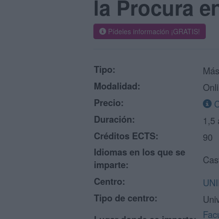
la Procura e
Pídeles información ¡GRATIS!
Tipo:
Más
Modalidad:
Onl
Precio:
C
Duración:
1,5
Créditos ECTS:
90
Idiomas en los que se
Cas
imparte:
Centro:
UNI
Tipo de centro:
Uni
Facu