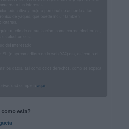
acuerdo a tus intereses.
ción educativa y mejora personal de acuerdo a tus
trónico de yaq.es, que puede incluir también
icitarias.
ualquier medio de comunicación, como correo electrónico,
ios electrónicos.
o del interesado.
SL (empresa editora de la web YAQ.es), así como el
rimir los datos, así como otros derechos, como se explica
 privacidad completa
aquí
.
s como esta?
gacía