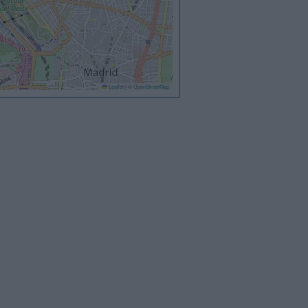
Leaflet
|
©
OpenStreetMap