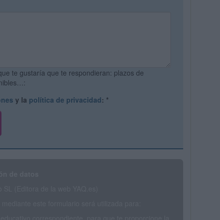
que te gustaría que te respondieran: plazos de
onibles…:
ones
y la
política de privacidad
:
*
ón de datos
SL (Editora de la web YAQ.es)
mediante este formulario será utilizada para:
 educativo correspondiente, para que te proporcione la