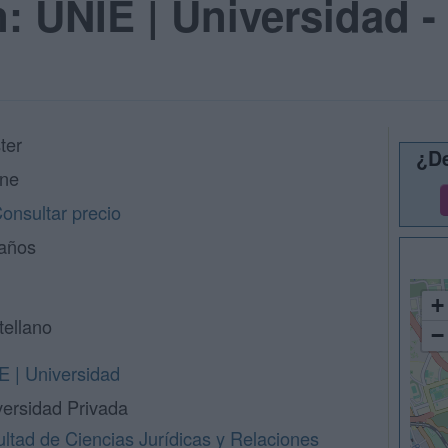
n: UNIE | Universidad -
ter
¿De
ine
onsultar precio
 años
+
tellano
−
E | Universidad
versidad Privada
ltad de Ciencias Jurídicas y Relaciones