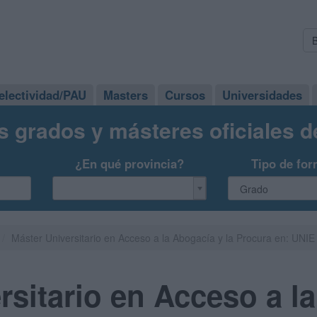
electividad/PAU
Masters
Cursos
Universidades
s grados y másteres oficiales 
¿En qué provincia?
Tipo de for
Máster Universitario en Acceso a la Abogacía y la Procura en: UNIE 
rsitario en Acceso a l