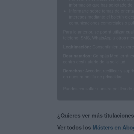
información que has solicitado de 
Informarte sobre temas de orienta
intereses mediante el boletín elec
comunicaciones comerciales o publ
Para lo anterior, se podrá utilizar c
teléfono, SMS, WhatsApp u otros med
Legitimación:
Consentimiento expres
Destinatarios:
Compás Mediterráneo 
centro destinatario de la solicitud.
Derechos:
Acceder, rectificar y sup
en nuestra polítia de privacidad.
Puedes consultar nuestra política de
¿Quieres ver más titulacione
Ver todos los
Másters en Abo