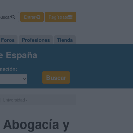
Buscar
Entrar
Regístrate
Foros
Profesiones
Tienda
de España
mación:
| Universidad -
a Abogacía y