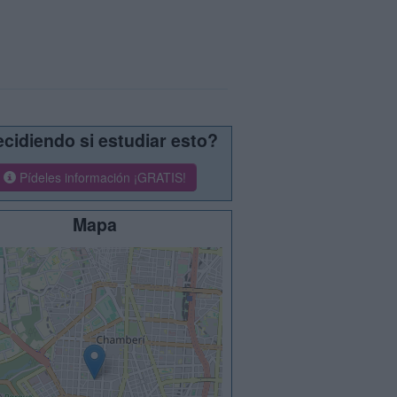
cidiendo si estudiar esto?
Pídeles información ¡GRATIS!
Mapa