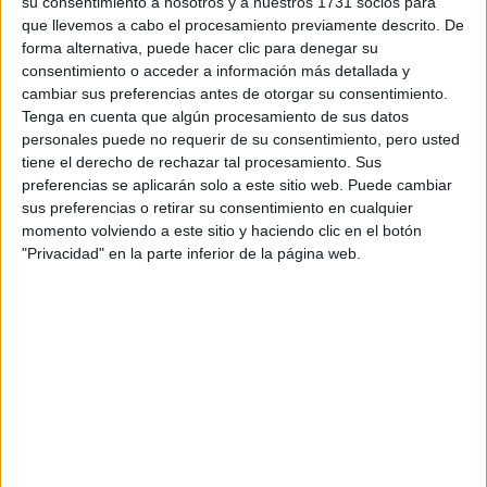
su consentimiento a nosotros y a nuestros 1731 socios para
¿Qué quieres preguntar?
*
que llevemos a cabo el procesamiento previamente descrito. De
forma alternativa, puede hacer clic para denegar su
consentimiento o acceder a información más detallada y
cambiar sus preferencias antes de otorgar su consentimiento.
Tenga en cuenta que algún procesamiento de sus datos
personales puede no requerir de su consentimiento, pero usted
Escribe aquí las dudas o preguntas que te gustaría que te
tiene el derecho de rechazar tal procesamiento. Sus
respondieran: plazos de preinscripción, precios, plazas
preferencias se aplicarán solo a este sitio web. Puede cambiar
disponibles…:
sus preferencias o retirar su consentimiento en cualquier
momento volviendo a este sitio y haciendo clic en el botón
Acepto los
términos y condiciones
y la
política de
"Privacidad" en la parte inferior de la página web.
privacidad
:
*
Información básica sobre protección de datos
Responsable:
Compás Mediterráneo SL (Editora de la
web YAQ.es)