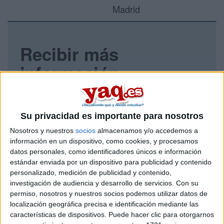
Madrid
Recibir más
información
Rellena este formulario con tus datos y un texto con las
preguntas que quieres hacer. Al pulsar el botón de enviar,
los datos y la pregunta que has introducido se enviarán
Su privacidad es importante para nosotros
por correo electrónico al centro educativo para que te
Nosotros y nuestros
socios
almacenamos y/o accedemos a
respondan ellos directamente.
información en un dispositivo, como cookies, y procesamos
Tu nombre:
*
datos personales, como identificadores únicos e información
estándar enviada por un dispositivo para publicidad y contenido
personalizado, medición de publicidad y contenido,
Tus apellidos:
*
investigación de audiencia y desarrollo de servicios.
Con su
permiso, nosotros y nuestros socios podemos utilizar datos de
Tu email:
*
localización geográfica precisa e identificación mediante las
características de dispositivos. Puede hacer clic para otorgarnos