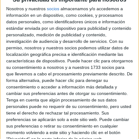
Modalidad:
Online
Nosotros y nuestros
socios
almacenamos y/o accedemos a
Precio:
Consultar precio
información en un dispositivo, como cookies, y procesamos
datos personales, como identificadores únicos e información
Duración:
1 años
estándar enviada por un dispositivo para publicidad y contenido
Créditos ECTS:
60
personalizado, medición de publicidad y contenido,
investigación de audiencia y desarrollo de servicios.
Con su
Idiomas en los que se
permiso, nosotros y nuestros socios podemos utilizar datos de
Castellano
imparte:
localización geográfica precisa e identificación mediante las
características de dispositivos. Puede hacer clic para otorgarnos
Universidad Internacional
Centro:
su consentimiento a nosotros y a nuestros 1733 socios para
de La Rioja
que llevemos a cabo el procesamiento previamente descrito. De
Tipo de centro:
Universidad Privada
forma alternativa, puede hacer clic para denegar su
consentimiento o acceder a información más detallada y
Lugar donde se
cambiar sus preferencias antes de otorgar su consentimiento.
Online
imparte:
Tenga en cuenta que algún procesamiento de sus datos
personales puede no requerir de su consentimiento, pero usted
Avda de la Paz, 137
tiene el derecho de rechazar tal procesamiento. Sus
Dirección:
26006 Logroño
preferencias se aplicarán solo a este sitio web. Puede cambiar
La Rioja
sus preferencias o retirar su consentimiento en cualquier
momento volviendo a este sitio y haciendo clic en el botón
"Privacidad" en la parte inferior de la página web.