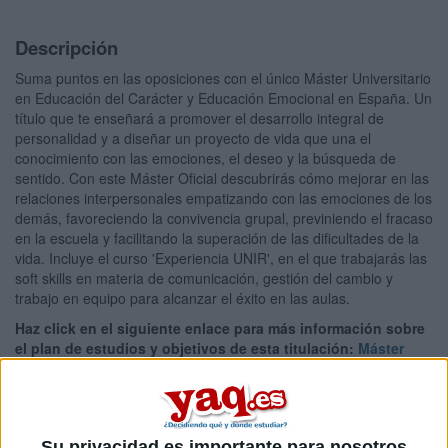
Descripción
Suma puntos en las oposiciones con el único Máster Universitario
en Educación del Carácter y Educación Emocional en España. Un
título que te enseñará a promover el desarrollo integral de
personalidad y a diseñar un proyecto de vida que una el
conocimiento con las emociones, el deseo y la búsqueda de
sentido. Con este Máster Oficial descubrirás cómo mejorar en las
relaciones interpersonales empatizando con las emociones de los
demás, favoreciendo la convivencia grupal, previniendo el fracaso
en la escuela y facilitando la superación de las dificultades de la
vida. Incluye el curso 'Experiencia UNIR', en el que trabajarás las
soft skills en materia de comunicación, gestión del cambio y
trabajo en equipo para alcanzar el éxito en las aulas.
Haz click en el siguiente enlace para más información sobre
el plan de estudios y objetivos de esta titulación:
Máster
Universitario en Educación del Carácter y Educación
Emocional
Tipo:
Máster
Su privacidad es importante para nosotros