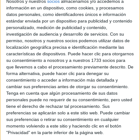
Nosotros y nuestros
socios
almacenamos y/o accedemos a
información en un dispositivo, como cookies, y procesamos
Créditos ECTS:
60
datos personales, como identificadores únicos e información
Idiomas en los que se
estándar enviada por un dispositivo para publicidad y contenido
Castellano
imparte:
personalizado, medición de publicidad y contenido,
investigación de audiencia y desarrollo de servicios.
Con su
Universidad Internacional
Centro:
permiso, nosotros y nuestros socios podemos utilizar datos de
de La Rioja
localización geográfica precisa e identificación mediante las
características de dispositivos. Puede hacer clic para otorgarnos
Tipo de centro:
Universidad Privada
su consentimiento a nosotros y a nuestros 1733 socios para
Lugar donde se
que llevemos a cabo el procesamiento previamente descrito. De
Online
imparte:
forma alternativa, puede hacer clic para denegar su
consentimiento o acceder a información más detallada y
Avda de la Paz, 137
cambiar sus preferencias antes de otorgar su consentimiento.
Dirección:
26006 Logroño
Tenga en cuenta que algún procesamiento de sus datos
La Rioja
personales puede no requerir de su consentimiento, pero usted
tiene el derecho de rechazar tal procesamiento. Sus
preferencias se aplicarán solo a este sitio web. Puede cambiar
sus preferencias o retirar su consentimiento en cualquier
Recibir más
momento volviendo a este sitio y haciendo clic en el botón
"Privacidad" en la parte inferior de la página web.