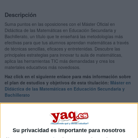
Descripción
Suma puntos en las oposiciones con el Máster Oficial en
Didáctica de las Matemáticas en Educación Secundaria y
Bachillerato, un título que te enseñará las metodologías más
efectivas para que tus alumnos aprendan matemáticas a través
de técnicas sencillas, eficaces y entretenidas. Descubre las
principales estrategias para innovar tu aula de matemáticas,
aplica las herramientas TIC más demandadas y crea los
materiales educativos más novedosos.
Haz click en el siguiente enlace para más información sobre
el plan de estudios y objetivos de esta titulación:
Máster en
Didáctica de las Matemáticas en Educación Secundaria y
Bachillerato
Tipo:
Máster
Modalidad:
Online
Precio:
Consultar precio
Su privacidad es importante para nosotros
Duración:
1 años