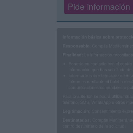
Información básica sobre protecci
Responsable:
Compás Mediterráneo 
Finalidad:
La información recopilada 
Ponerte en contacto con el centro
información que has solicitado de 
Informarte sobre temas de orienta
intereses mediante el boletín elec
comunicaciones comerciales o publ
Para lo anterior, se podrá utilizar c
teléfono, SMS, WhatsApp u otros med
Legitimación:
Consentimiento expres
Destinatarios:
Compás Mediterráneo 
centro destinatario de la solicitud.