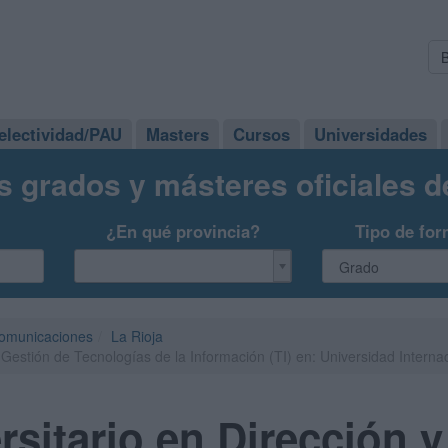
electividad/PAU
Masters
Cursos
Universidades
s grados y másteres oficiales 
¿En qué provincia?
Tipo de for
comunicaciones
La Rioja
 Gestión de Tecnologías de la Información (TI) en: Universidad Interna
rsitario en Dirección 