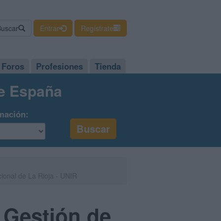
Buscar
Entrar
Regístrate
Foros
Profesiones
Tienda
de España
mación:
cional de La Rioja - UNIR
y Gestión de