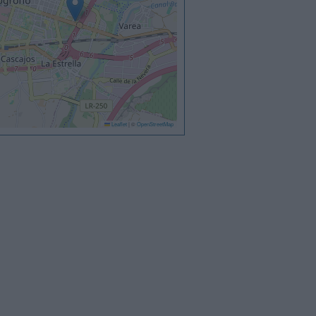
Leaflet
|
©
OpenStreetMap