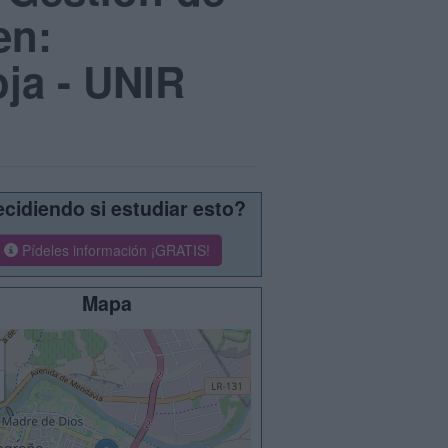
en:
oja - UNIR
cidiendo si estudiar esto?
Pídeles información ¡GRATIS!
Mapa