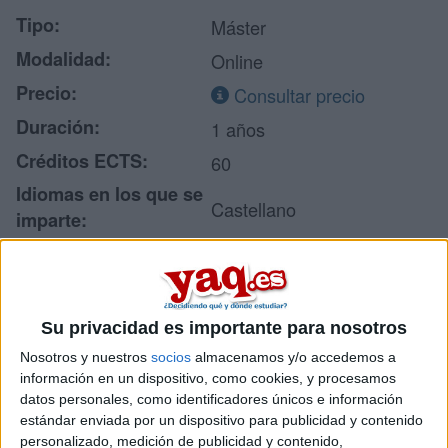
Tipo:
Máster
Modalidad:
Online
Precio:
Consultar precio
Duración:
1 años
Créditos ECTS:
60
Idiomas en los que se
Castellano
imparte:
Universidad Internacional
Centro:
de La Rioja
Tipo de centro:
Universidad Privada
Su privacidad es importante para nosotros
Lugar donde se
Online
Nosotros y nuestros
socios
almacenamos y/o accedemos a
imparte:
información en un dispositivo, como cookies, y procesamos
Avda de la Paz, 137
datos personales, como identificadores únicos e información
Dirección:
estándar enviada por un dispositivo para publicidad y contenido
26006 Logroño
personalizado, medición de publicidad y contenido,