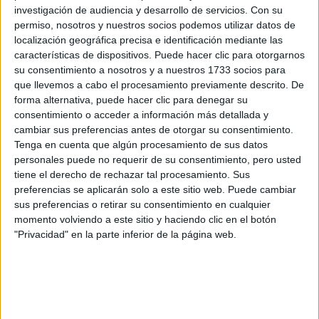
La Rioja
investigación de audiencia y desarrollo de servicios.
Con su
permiso, nosotros y nuestros socios podemos utilizar datos de
localización geográfica precisa e identificación mediante las
características de dispositivos. Puede hacer clic para otorgarnos
Recibir más
su consentimiento a nosotros y a nuestros 1733 socios para
información
que llevemos a cabo el procesamiento previamente descrito. De
forma alternativa, puede hacer clic para denegar su
consentimiento o acceder a información más detallada y
Rellena este formulario con tus datos y un texto con las
cambiar sus preferencias antes de otorgar su consentimiento.
preguntas que quieres hacer. Al pulsar el botón de enviar,
Tenga en cuenta que algún procesamiento de sus datos
los datos y la pregunta que has introducido se
personales puede no requerir de su consentimiento, pero usted
transmitirán electrónicamente a la Universidad
tiene el derecho de rechazar tal procesamiento. Sus
Internacional de La Rioja (UNIR) para que te respondan
preferencias se aplicarán solo a este sitio web. Puede cambiar
ellos directamente.
sus preferencias o retirar su consentimiento en cualquier
Nombre:
*
momento volviendo a este sitio y haciendo clic en el botón
"Privacidad" en la parte inferior de la página web.
Apellidos:
*
Email:
*