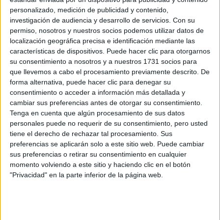
Online
imparte:
personalizado, medición de publicidad y contenido,
Avda de la Paz, 137
investigación de audiencia y desarrollo de servicios.
Con su
permiso, nosotros y nuestros socios podemos utilizar datos de
Dirección:
26006 Logroño
localización geográfica precisa e identificación mediante las
La Rioja
características de dispositivos. Puede hacer clic para otorgarnos
su consentimiento a nosotros y a nuestros 1731 socios para
que llevemos a cabo el procesamiento previamente descrito. De
forma alternativa, puede hacer clic para denegar su
Recibir más
consentimiento o acceder a información más detallada y
información
cambiar sus preferencias antes de otorgar su consentimiento.
Tenga en cuenta que algún procesamiento de sus datos
personales puede no requerir de su consentimiento, pero usted
Rellena este formulario con tus datos y un texto con las
tiene el derecho de rechazar tal procesamiento. Sus
preguntas que quieres hacer. Al pulsar el botón de enviar,
preferencias se aplicarán solo a este sitio web. Puede cambiar
los datos y la pregunta que has introducido se
sus preferencias o retirar su consentimiento en cualquier
transmitirán electrónicamente a la Universidad
momento volviendo a este sitio y haciendo clic en el botón
Internacional de La Rioja (UNIR) para que te respondan
"Privacidad" en la parte inferior de la página web.
ellos directamente.
Nombre:
*
Apellidos:
*