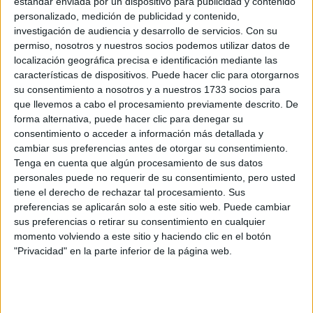
estándar enviada por un dispositivo para publicidad y contenido
Online
imparte:
personalizado, medición de publicidad y contenido,
investigación de audiencia y desarrollo de servicios.
Con su
Avda de la Paz, 137
permiso, nosotros y nuestros socios podemos utilizar datos de
Dirección:
26006 Logroño
localización geográfica precisa e identificación mediante las
La Rioja
características de dispositivos. Puede hacer clic para otorgarnos
su consentimiento a nosotros y a nuestros 1733 socios para
que llevemos a cabo el procesamiento previamente descrito. De
forma alternativa, puede hacer clic para denegar su
Recibir más
consentimiento o acceder a información más detallada y
cambiar sus preferencias antes de otorgar su consentimiento.
información
Tenga en cuenta que algún procesamiento de sus datos
personales puede no requerir de su consentimiento, pero usted
Rellena este formulario con tus datos y un texto con las
tiene el derecho de rechazar tal procesamiento. Sus
preguntas que quieres hacer. Al pulsar el botón de enviar,
preferencias se aplicarán solo a este sitio web. Puede cambiar
los datos y la pregunta que has introducido se
sus preferencias o retirar su consentimiento en cualquier
transmitirán electrónicamente a la Universidad
momento volviendo a este sitio y haciendo clic en el botón
Internacional de La Rioja (UNIR) para que te respondan
"Privacidad" en la parte inferior de la página web.
ellos directamente.
Nombre:
*