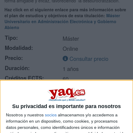
forma amigable y eficaz, favoreciendo la desburocratización.
Haz click en el siguiente enlace para más información sobre
el plan de estudios y objetivos de esta titulación:
Máster
Universitario en Administración Electrónica y Gobierno
Abierto
Tipo:
Máster
Modalidad:
Online
Precio:
Consultar precio
Duración:
1 años
Créditos ECTS:
60
Idiomas en los que se
Castellano
imparte:
Universidad Internacional
Su privacidad es importante para nosotros
Centro:
de La Rioja
Nosotros y nuestros
socios
almacenamos y/o accedemos a
Tipo de centro:
Universidad Privada
información en un dispositivo, como cookies, y procesamos
datos personales, como identificadores únicos e información
Lugar donde se