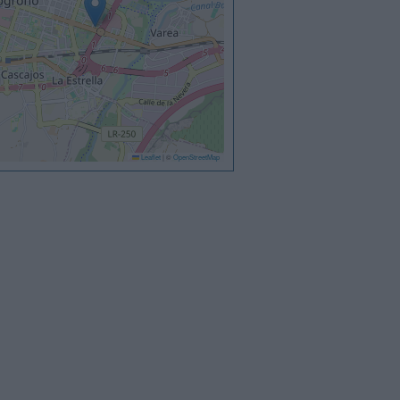
Leaflet
|
©
OpenStreetMap