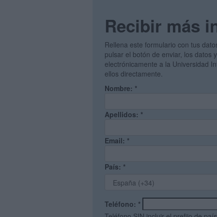
Recibir más i
Rellena este formulario con tus dato
pulsar el botón de enviar, los datos 
electrónicamente a la Universidad I
ellos directamente.
Nombre:
*
Apellidos:
*
Email:
*
País:
*
Teléfono:
*
Teléfono SIN incluir el prefijo de país