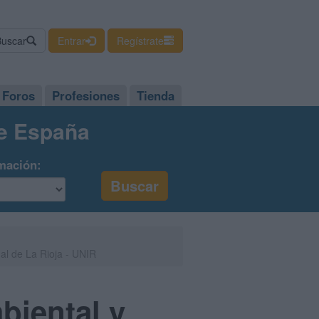
Buscar
Entrar
Regístrate
Foros
Profesiones
Tienda
de España
mación:
al de La Rioja - UNIR
biental y