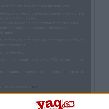
mediante este formulario será utilizada para:
 educativo correspondiente, para que te proporcione la
acuerdo a tus intereses.
ción educativa y mejora personal de acuerdo a tus
trónico de yaq.es, que puede incluir también
icitarias.
ualquier medio de comunicación, como correo electrónico,
ios electrónicos.
o del interesado.
SL (empresa editora de la web YAQ.es), así como el
rimir los datos, así como otros derechos, como se explica
 privacidad completa
aquí
.