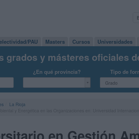
electividad/PAU
Masters
Cursos
Universidades
s grados y másteres oficiales 
¿En qué provincia?
Tipo de for
es
La Rioja
biental y Energética en las Organizaciones en: Universidad Internacion
rsitario en Gestión Am