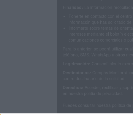
Finalidad:
La información recopilada 
Ponerte en contacto con el centro
información que has solicitado de 
Informarte sobre temas de orienta
intereses mediante el boletín elec
comunicaciones comerciales o publ
Para lo anterior, se podrá utilizar c
teléfono, SMS, WhatsApp u otros med
Legitimación:
Consentimiento expres
Destinatarios:
Compás Mediterráneo 
centro destinatario de la solicitud.
Derechos:
Acceder, rectificar y sup
en nuestra polítia de privacidad.
Puedes consultar nuestra política de