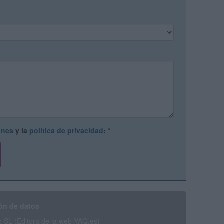
ones
y la
política de privacidad
:
*
ón de datos
SL (Editora de la web YAQ.es)