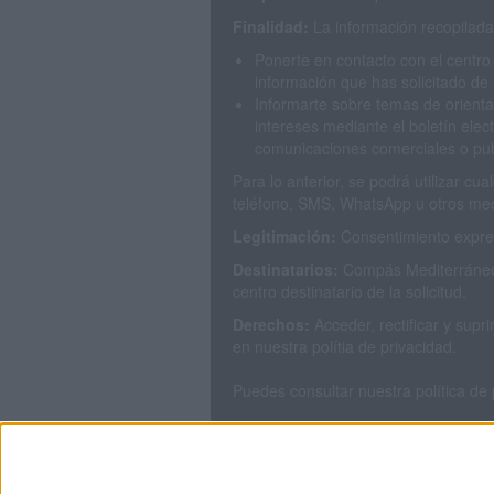
Finalidad:
La información recopilada 
Ponerte en contacto con el centro
información que has solicitado de 
Informarte sobre temas de orienta
intereses mediante el boletín elec
comunicaciones comerciales o publ
Para lo anterior, se podrá utilizar c
teléfono, SMS, WhatsApp u otros med
Legitimación:
Consentimiento expres
Destinatarios:
Compás Mediterráneo 
centro destinatario de la solicitud.
Derechos:
Acceder, rectificar y sup
en nuestra polítia de privacidad.
Puedes consultar nuestra política de