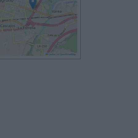
Leaflet
|
©
OpenStreetMap