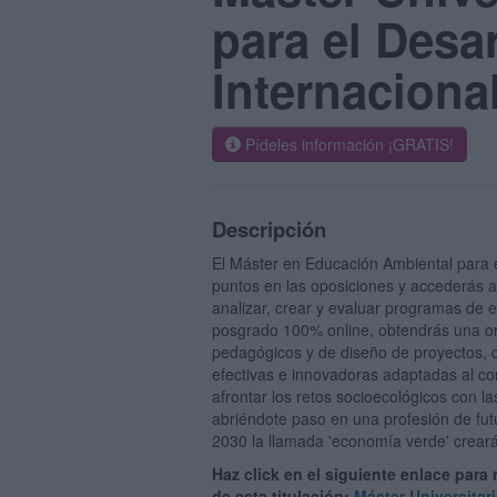
para el Desa
Internaciona
Pídeles información ¡GRATIS!
Descripción
El Máster en Educación Ambiental para e
puntos en las oposiciones y accederás al
analizar, crear y evaluar programas de e
posgrado 100% online, obtendrás una ori
pedagógicos y de diseño de proyectos, q
efectivas e innovadoras adaptadas al con
afrontar los retos socioecológicos con l
abriéndote paso en una profesión de fut
2030 la llamada 'economía verde' crear
Haz click en el siguiente enlace para
de esta titulación:
Máster Universitar