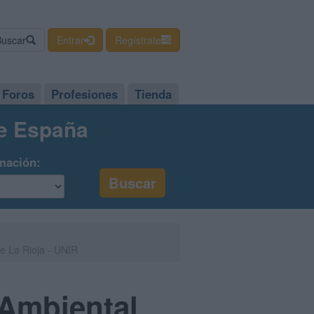
Buscar
Entrar
Regístrate
Foros
Profesiones
Tienda
de España
mación:
de La Rioja - UNIR
 Ambiental