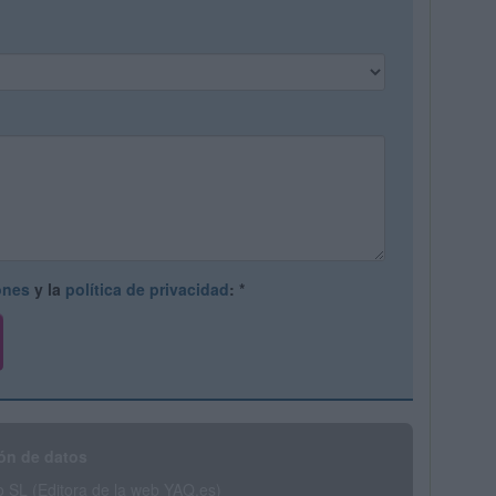
ones
y la
política de privacidad
:
*
ón de datos
SL (Editora de la web YAQ.es)