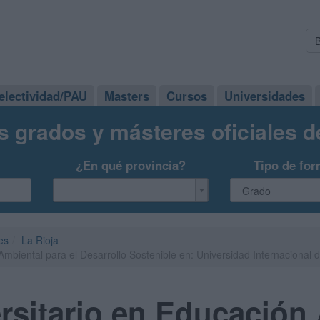
electividad/PAU
Masters
Cursos
Universidades
s grados y másteres oficiales 
¿En qué provincia?
Tipo de for
es
La Rioja
Ambiental para el Desarrollo Sostenible en: Universidad Internacional 
rsitario en Educación