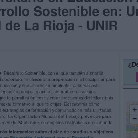
rrollo Sostenible en: U
l de La Rioja - UNIR
¿De
l Desarrollo Sostenible, con el que también sumarás
 doctorado, te ofrece una preparación multidisciplinar para
ducación y sensibilización ambiental. Al cursar este
entación práctica y actual, centrada en aspectos
ue te permitirá enfocar y crear propuestas didácticas más
texto formativo al que te dirijas. Descubrirás cómo
+
as estrategias de formación y comunicación más utilizadas,
uro. La Organización Mundial del Trabajo prevé que para
−
á más de 24 millones de empleos sostenibles en el mundo.
 más información sobre el plan de estudios y objetivos
io en Educación Ambiental para el Desarrollo