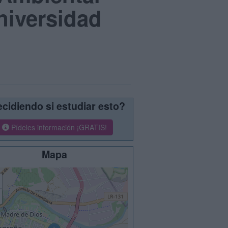
niversidad
cidiendo si estudiar esto?
Pídeles información ¡GRATIS!
Mapa