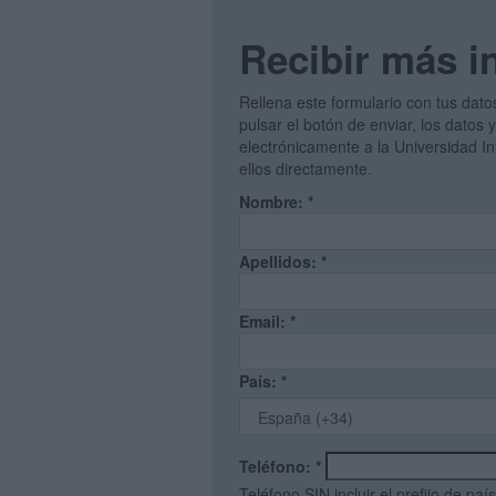
Recibir más i
Rellena este formulario con tus dato
pulsar el botón de enviar, los datos 
electrónicamente a la Universidad I
ellos directamente.
Nombre:
*
Apellidos:
*
Email:
*
País:
*
Teléfono:
*
Teléfono SIN incluir el prefijo de país