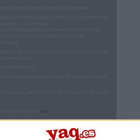
mediante este formulario será utilizada para:
 educativo correspondiente, para que te proporcione la
acuerdo a tus intereses.
ción educativa y mejora personal de acuerdo a tus
trónico de yaq.es, que puede incluir también
icitarias.
ualquier medio de comunicación, como correo electrónico,
ios electrónicos.
o del interesado.
SL (empresa editora de la web YAQ.es), así como el
rimir los datos, así como otros derechos, como se explica
 privacidad completa
aquí
.