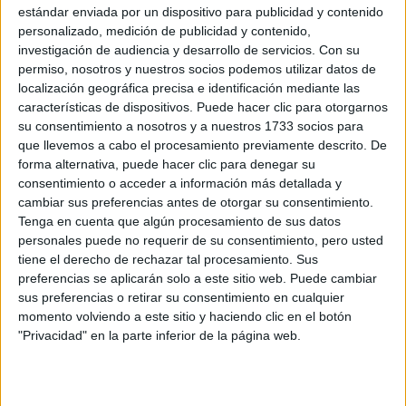
Universidad Privada
estándar enviada por un dispositivo para publicidad y contenido
Lugar donde se
personalizado, medición de publicidad y contenido,
Online
imparte:
investigación de audiencia y desarrollo de servicios.
Con su
permiso, nosotros y nuestros socios podemos utilizar datos de
Avda de la Paz, 137
localización geográfica precisa e identificación mediante las
Dirección:
26006 Logroño
características de dispositivos. Puede hacer clic para otorgarnos
La Rioja
su consentimiento a nosotros y a nuestros 1733 socios para
que llevemos a cabo el procesamiento previamente descrito. De
forma alternativa, puede hacer clic para denegar su
consentimiento o acceder a información más detallada y
Recibir más
cambiar sus preferencias antes de otorgar su consentimiento.
Tenga en cuenta que algún procesamiento de sus datos
información
personales puede no requerir de su consentimiento, pero usted
tiene el derecho de rechazar tal procesamiento. Sus
preferencias se aplicarán solo a este sitio web. Puede cambiar
Rellena este formulario con tus datos y un texto con las
preguntas que quieres hacer. Al pulsar el botón de enviar,
sus preferencias o retirar su consentimiento en cualquier
los datos y la pregunta que has introducido se
momento volviendo a este sitio y haciendo clic en el botón
transmitirán electrónicamente a la Universidad
"Privacidad" en la parte inferior de la página web.
Internacional de La Rioja (UNIR) para que te respondan
ellos directamente.
Nombre:
*