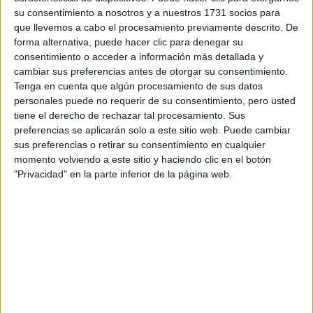
su consentimiento a nosotros y a nuestros 1731 socios para
que llevemos a cabo el procesamiento previamente descrito. De
¿Qué quieres preguntar?
*
forma alternativa, puede hacer clic para denegar su
consentimiento o acceder a información más detallada y
cambiar sus preferencias antes de otorgar su consentimiento.
Tenga en cuenta que algún procesamiento de sus datos
personales puede no requerir de su consentimiento, pero usted
tiene el derecho de rechazar tal procesamiento. Sus
Escribe aquí las dudas o preguntas que te gustaría que te
preferencias se aplicarán solo a este sitio web. Puede cambiar
respondieran: plazos de preinscripción, precios, plazas
sus preferencias o retirar su consentimiento en cualquier
disponibles…:
momento volviendo a este sitio y haciendo clic en el botón
"Privacidad" en la parte inferior de la página web.
Acepto los
términos y condiciones
y la
política de
privacidad
:
*
Información básica sobre protección de datos