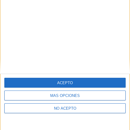
como otros derechos, como se explica en nuestra polítia de
privacidad.
Puedes consultar nuestra política de privacidad completa
aquí
.
¿Quieres ver más titulaciones como esta?
Ver todos los
Másters en Ciencia e Ingeniería de
Datos
¿Necesitas alojamiento universitario en Sevilla?
ACEPTO
>> Residencias de estudiantes y colegios mayores en Sevilla
MÁS OPCIONES
¿Decidiendo si estudiar esto?
NO ACEPTO
Pídeles información ¡GRATIS!
Mapa