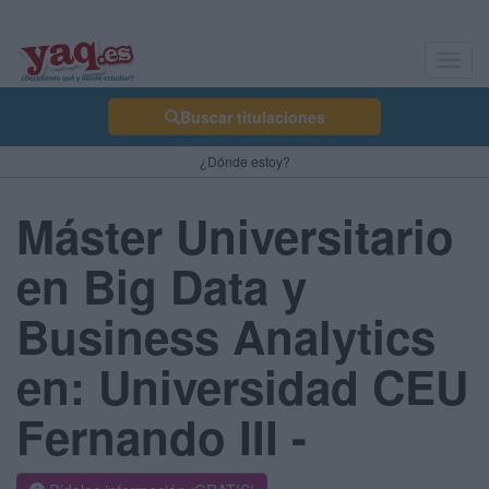
Toggl
navig
Buscar titulaciones
¿Dónde estoy?
Máster Universitario
en Big Data y
Business Analytics
en: Universidad CEU
Fernando III -