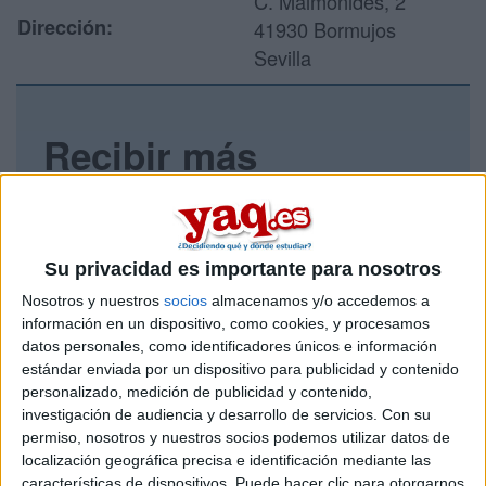
C. Maimónides, 2
Dirección:
41930 Bormujos
Sevilla
Recibir más
información
Rellena este formulario con tus datos y un texto con las
preguntas que quieres hacer. Al pulsar el botón de enviar,
Su privacidad es importante para nosotros
los datos y la pregunta que has introducido se enviarán
Nosotros y nuestros
socios
almacenamos y/o accedemos a
por correo electrónico al centro educativo para que te
respondan ellos directamente.
información en un dispositivo, como cookies, y procesamos
datos personales, como identificadores únicos e información
Tu nombre:
*
estándar enviada por un dispositivo para publicidad y contenido
personalizado, medición de publicidad y contenido,
Tus apellidos:
*
investigación de audiencia y desarrollo de servicios.
Con su
permiso, nosotros y nuestros socios podemos utilizar datos de
localización geográfica precisa e identificación mediante las
Tu email:
*
características de dispositivos. Puede hacer clic para otorgarnos