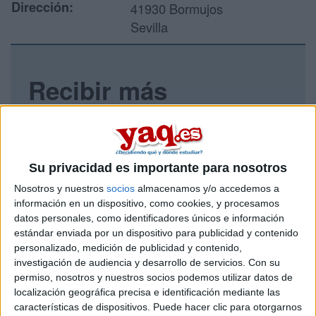
Dirección:
41930 Bormujos
Sevilla
Recibir más
información
Rellena este formulario con tus datos y un texto con las
preguntas que quieres hacer. Al pulsar el botón de enviar,
Su privacidad es importante para nosotros
los datos y la pregunta que has introducido se enviarán
por correo electrónico al centro educativo para que te
Nosotros y nuestros
socios
almacenamos y/o accedemos a
respondan ellos directamente.
información en un dispositivo, como cookies, y procesamos
datos personales, como identificadores únicos e información
Tu nombre:
*
estándar enviada por un dispositivo para publicidad y contenido
personalizado, medición de publicidad y contenido,
Tus apellidos:
*
investigación de audiencia y desarrollo de servicios.
Con su
permiso, nosotros y nuestros socios podemos utilizar datos de
localización geográfica precisa e identificación mediante las
Tu email:
*
características de dispositivos. Puede hacer clic para otorgarnos