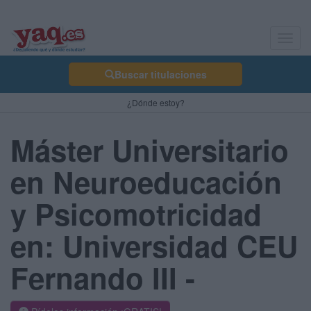
Toggl
navig
Buscar titulaciones
¿Dónde estoy?
Máster Universitario
en Neuroeducación
y Psicomotricidad
en: Universidad CEU
Fernando III -