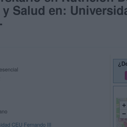
 y Salud en: Universi
-
¿De
esencial
€
+
lano
−
sidad CEU Fernando III