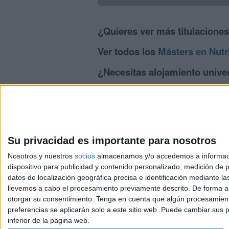
¿Quieres ver más titulacione
Ver todos los
Másters en Nutr
¿Necesitas alojamiento univer
>> Residencias de estudiantes y colegio
Su privacidad es importante para nosotros
Nosotros y nuestros
socios
almacenamos y/o accedemos a información
dispositivo para publicidad y contenido personalizado, medición de pu
Avis
datos de localización geográfica precisa e identificación mediante l
© 2003-2026
Compá
llevemos a cabo el procesamiento previamente descrito. De forma al
otorgar su consentimiento.
Tenga en cuenta que algún procesamiento
preferencias se aplicarán solo a este sitio web. Puede cambiar sus p
inferior de la página web.