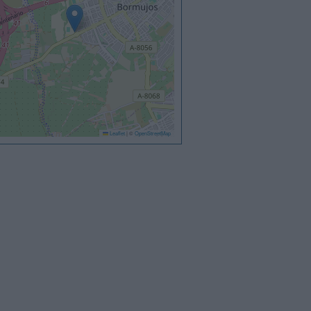
Leaflet
|
©
OpenStreetMap