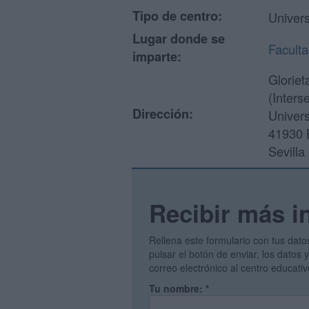
Tipo de centro:
Univer
Lugar donde se
Faculta
imparte:
Gloriet
(Inters
Dirección:
Univer
41930 
Sevilla
Recibir más i
Rellena este formulario con tus dato
pulsar el botón de enviar, los datos
correo electrónico al centro educati
Tu nombre:
*