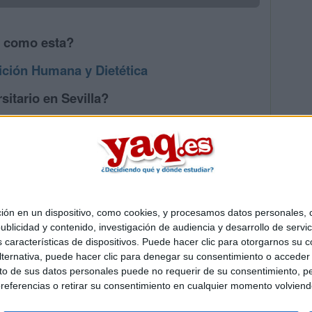
s como esta?
ición Humana y Dietética
sitario en Sevilla?
s mayores en Sevilla
 en un dispositivo, como cookies, y procesamos datos personales, co
Quiénes somos
|
Contactar
|
Anúnciate
blicidad y contenido, investigación de audiencia y desarrollo de servic
o legal
|
Politica de privacidad
|
Condiciones generales
|
Política de co
as características de dispositivos. Puede hacer clic para otorgarnos su
s Mediterráneo S.L.
- Diego de León 47 - 28006 Madrid [ESPAÑA] - T
ternativa, puede hacer clic para denegar su consentimiento o acceder
 de sus datos personales puede no requerir de su consentimiento, per
referencias o retirar su consentimiento en cualquier momento volviendo 