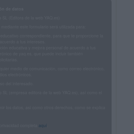
ón de datos
SL (Editora de la web YAQ.es)
mediante este formulario será utilizada para:
 educativo correspondiente, para que te proporcione la
acuerdo a tus intereses.
ción educativa y mejora personal de acuerdo a tus
trónico de yaq.es, que puede incluir también
icitarias.
ualquier medio de comunicación, como correo electrónico,
ios electrónicos.
o del interesado.
SL (empresa editora de la web YAQ.es), así como el
rimir los datos, así como otros derechos, como se explica
 privacidad completa
aquí
.