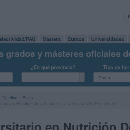
electividad/PAU
Masters
Cursos
Universidades
s grados y másteres oficiales 
¿En qué provincia?
Tipo de for
 Dietética
Sevilla
Deportiva, Rendimiento y Salud en: Universidad CEU Fernando III -
rsitario en Nutrición D