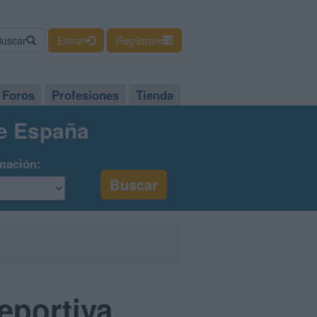
Buscar
Entrar
Regístrate
Foros
Profesiones
Tienda
de España
mación:
eportiva,