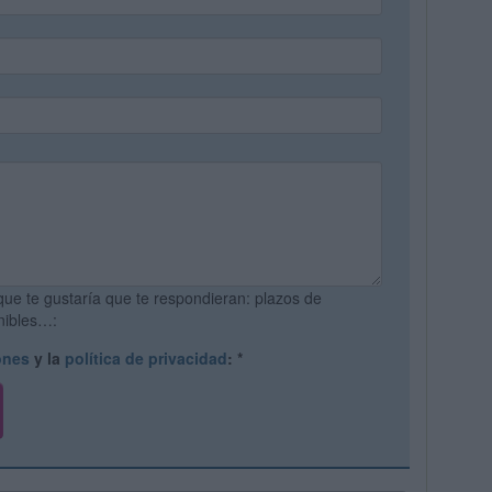
que te gustaría que te respondieran: plazos de
onibles…:
ones
y la
política de privacidad
:
*