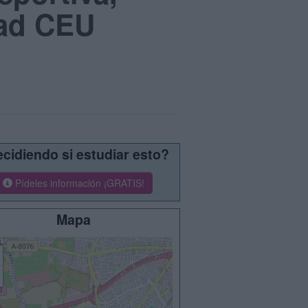
dad CEU
cidiendo si estudiar esto?
Pídeles información ¡GRATIS!
Mapa