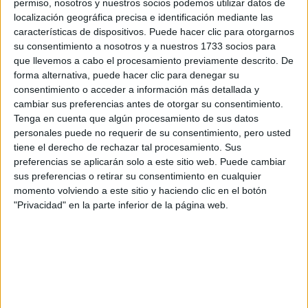
permiso, nosotros y nuestros socios podemos utilizar datos de
Tu nombre:
*
localización geográfica precisa e identificación mediante las
características de dispositivos. Puede hacer clic para otorgarnos
su consentimiento a nosotros y a nuestros 1733 socios para
Tus apellidos:
*
que llevemos a cabo el procesamiento previamente descrito. De
forma alternativa, puede hacer clic para denegar su
consentimiento o acceder a información más detallada y
Tu email:
*
cambiar sus preferencias antes de otorgar su consentimiento.
Tenga en cuenta que algún procesamiento de sus datos
¿Qué quieres preguntar?
*
personales puede no requerir de su consentimiento, pero usted
tiene el derecho de rechazar tal procesamiento. Sus
preferencias se aplicarán solo a este sitio web. Puede cambiar
sus preferencias o retirar su consentimiento en cualquier
momento volviendo a este sitio y haciendo clic en el botón
"Privacidad" en la parte inferior de la página web.
Escribe aquí las dudas o preguntas que te gustaría que te
respondieran: plazos de preinscripción, precios, plazas
disponibles…:
Acepto los
términos y condiciones
y la
política de
privacidad
:
*