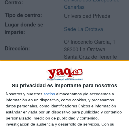
Centro:
Canarias
Tipo de centro:
Universidad Privada
Lugar donde se
Sede La Orotava
imparte:
C/ Inocencio García, 1
Dirección:
38300 La Orotava
Santa Cruz de Tenerife
Recibir más
Su privacidad es importante para nosotros
información
Nosotros y nuestros
socios
almacenamos y/o accedemos a
información en un dispositivo, como cookies, y procesamos
Rellena este formulario con tus datos y un texto con las
datos personales, como identificadores únicos e información
preguntas que quieres hacer. Al pulsar el botón de enviar,
estándar enviada por un dispositivo para publicidad y contenido
los datos y la pregunta que has introducido se enviarán
personalizado, medición de publicidad y contenido,
por correo electrónico al centro educativo para que te
investigación de audiencia y desarrollo de servicios.
Con su
respondan ellos directamente.