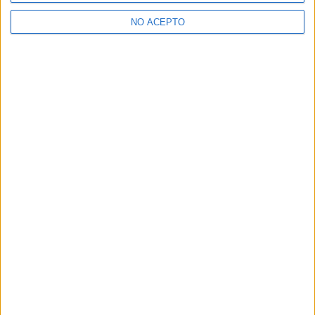
de Tenerife
NO ACEPTO
¿Decidiendo si estudiar esto?
Pídeles información ¡GRATIS!
Mapa
+
−