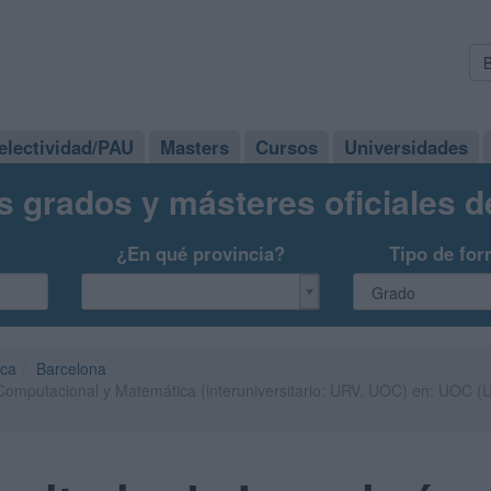
electividad/PAU
Masters
Cursos
Universidades
s grados y másteres oficiales 
¿En qué provincia?
Tipo de for
ica
Barcelona
 Computacional y Matemática (interuniversitario: URV, UOC) en: UOC (U