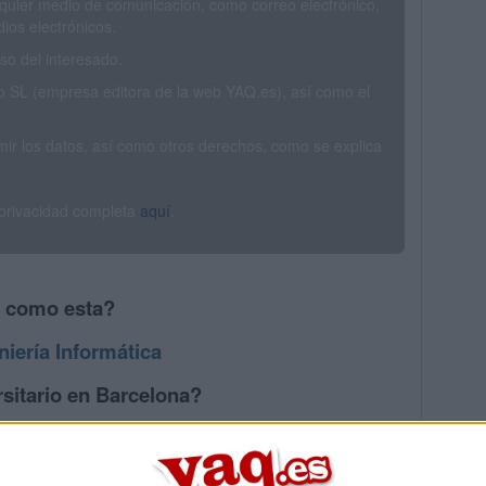
ualquier medio de comunicación, como correo electrónico,
ios electrónicos.
o del interesado.
SL (empresa editora de la web YAQ.es), así como el
rimir los datos, así como otros derechos, como se explica
 privacidad completa
aquí
.
s como esta?
niería Informática
sitario en Barcelona?
os mayores en Barcelona