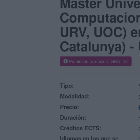
Máster Unive
Computaciona
URV, UOC) en
Catalunya) 
Pídeles información ¡GRATIS!
Tipo:
Modalidad:
Precio:
Duración:
Créditos ECTS:
Idiomas en los que se