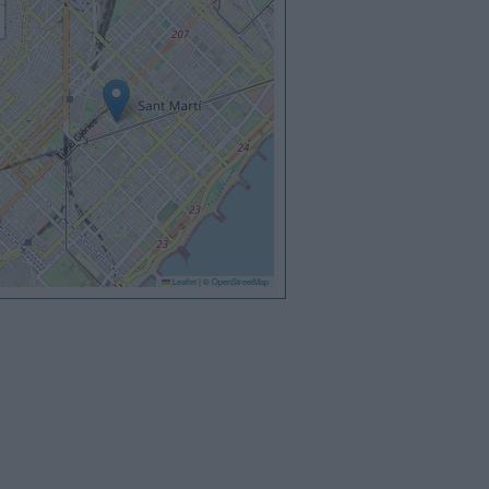
Leaflet
|
©
OpenStreetMap