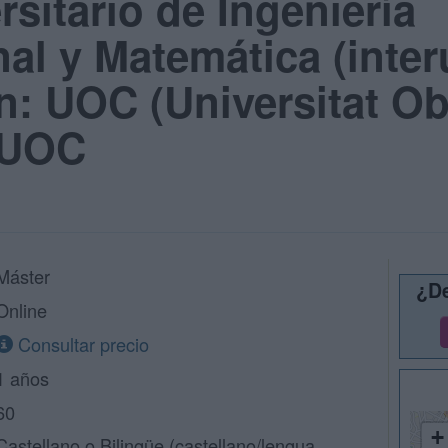
rsitario de Ingeniería
l y Matemática (interu
: UOC (Universitat Ob
- UOC
Máster
¿De
Online
Consultar precio
1 años
60
+
Castellano o Bilingüe (castellano/lengua