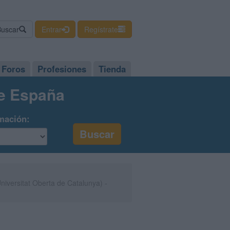
Buscar
Entrar
Regístrate
Foros
Profesiones
Tienda
de España
mación:
niversitat Oberta de Catalunya) -