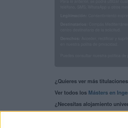
Para lo anterior, se podrá utilizar c
teléfono, SMS, WhatsApp u otros med
Legitimación:
Consentimiento expres
Destinatarios:
Compás Mediterráneo 
centro destinatario de la solicitud.
Derechos:
Acceder, rectificar y sup
en nuestra polítia de privacidad.
Puedes consultar nuestra política de
¿Quieres ver más titulacione
Ver todos los
Másters en Inge
¿Necesitas alojamiento univer
>> Residencias de estudiantes y colegi