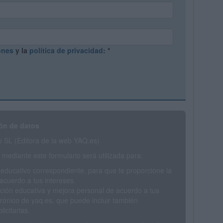
ones
y la
política de privacidad
:
*
ón de datos
SL (Editora de la web YAQ.es)
mediante este formulario será utilizada para:
 educativo correspondiente, para que te proporcione la
acuerdo a tus intereses.
ción educativa y mejora personal de acuerdo a tus
trónico de yaq.es, que puede incluir también
icitarias.