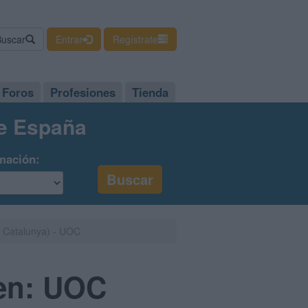
Buscar
Entrar
Regístrate
Foros
Profesiones
Tienda
de España
mación:
e Catalunya) - UOC
 en: UOC