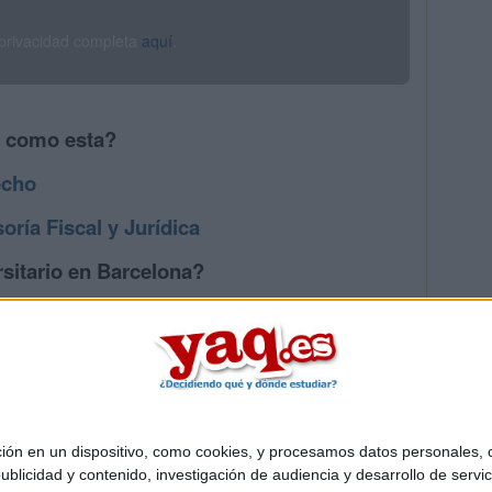
 privacidad completa
aquí
.
s como esta?
echo
ría Fiscal y Jurídica
sitario en Barcelona?
os mayores en Barcelona
 en un dispositivo, como cookies, y procesamos datos personales, co
Quiénes somos
|
Contactar
|
Anúnciate
blicidad y contenido, investigación de audiencia y desarrollo de servic
o legal
|
Politica de privacidad
|
Condiciones generales
|
Política de co