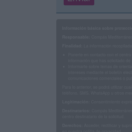
Información básica sobre protecci
Responsable:
Compás Mediterráneo 
Finalidad:
La información recopilada 
Ponerte en contacto con el centro
información que has solicitado de 
Informarte sobre temas de orienta
intereses mediante el boletín elec
comunicaciones comerciales o publ
Para lo anterior, se podrá utilizar c
teléfono, SMS, WhatsApp u otros med
Legitimación:
Consentimiento expres
Destinatarios:
Compás Mediterráneo 
centro destinatario de la solicitud.
Derechos:
Acceder, rectificar y sup
en nuestra polítia de privacidad.