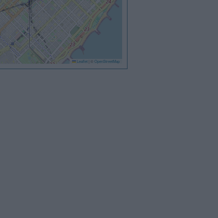
Leaflet
|
©
OpenStreetMap