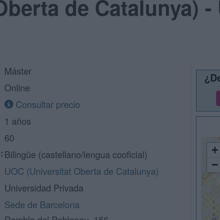
 Oberta de Catalunya) 
Máster
¿De
Online
Consultar precio
1 años
60
+
:
Bilingüe (castellano/lengua cooficial)
−
UOC (Universitat Oberta de Catalunya)
Universidad Privada
Sede de Barcelona
Rambla del Poblenou, 156