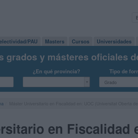
electividad/PAU
Masters
Cursos
Universidades
s grados y másteres oficiales 
¿En qué provincia?
Tipo de for
na
Máster Universitario en Fiscalidad en: UOC (Universitat Oberta d
rsitario en Fiscalidad